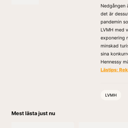
Nedgången är
det är dess
pandemin so
LVMH med va
exponering 
minskad turi
sina konkurr
Hennessy mär
Lästips:
Reko
LVMH
Mest lästa just nu