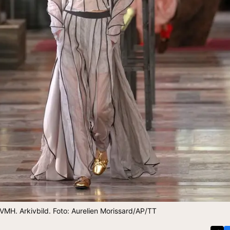
LVMH. Arkivbild. Foto: Aurelien Morissard/AP/TT