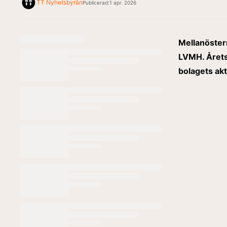
TT Nyhetsbyrån
Publicerad:
1 apr. 2026
Mellanöster
LVMH. Årets 
bolagets akt