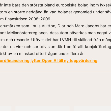
 inte bara den största bland europeiska bolag inom lyxsek
utom en större nedgång än vad bolaget genomled under såv
m finanskrisen 2008–2009.
rumärken som Louis Vuitton, Dior och Marc Jacobs har en
mot Mellanösternregionen, dessutom påverkas man negativ
sm och resande. Utöver det har LVMH till skillnad från mån
enter en vin- och spritdivision där framförallt konjakföreta
kt av en minskad efterfrågan under flera år.
rdfinansiering lyfter Open AI till ny toppvärdering