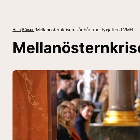
/
/
Mellanösternkrisen slår hårt mot lyxjätten LVMH
Hem
Börsen
Mellanösternkris