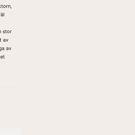
torn,
äl
 stor
t av
ga av
get