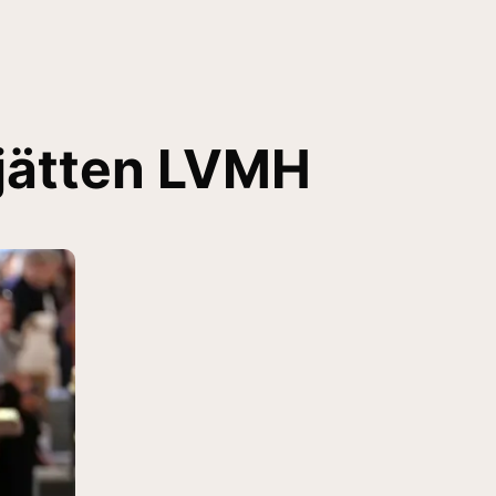
xjätten LVMH