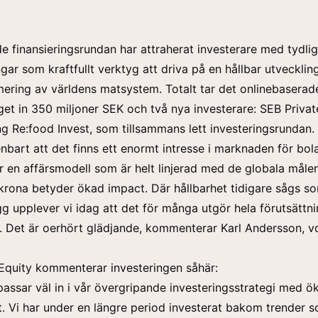
e finansieringsrundan har attraherat investerare med tydlig
gar som kraftfullt verktyg att driva på en hållbar utveckling
rmering av världens matsystem. Totalt tar det onlinebaserad
et in 350 miljoner SEK och två nya investerare: SEB Privat
g Re:food Invest, som tillsammans lett investeringsrundan.
nbart att det finns ett enormt intresse i marknaden för bo
r en affärsmodell som är helt linjerad med de globala måle
xtkrona betyder ökad impact. Där hållbarhet tidigare sågs s
ägg upplever vi idag att det för många utgör hela förutsättn
a. Det är oerhört glädjande, kommenterar Karl Andersson, v
Equity kommenterar investeringen såhär:
assar väl in i vår övergripande investeringsstrategi med ö
t. Vi har under en längre period investerat bakom trender s