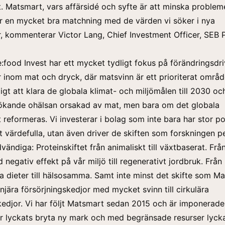
t. Matsmart, vars affärsidé och syfte är att minska proble
r en mycket bra matchning med de värden vi söker i nya
r, kommenterar Victor Lang, Chief Investment Officer, SEB 
:food Invest har ett mycket tydligt fokus på förändringsdr
r inom mat och dryck, där matsvinn är ett prioriterat områd
igt att klara de globala klimat- och miljömålen till 2030 oc
ökande ohälsan orsakad av mat, men bara om det globala
reformeras. Vi investerar i bolag som inte bara har stor po
igt värdefulla, utan även driver de skiften som forskningen p
ändiga: Proteinskiftet från animaliskt till växtbaserat. Frå
negativ effekt på vår miljö till regenerativt jordbruk. Från
dieter till hälsosamma. Samt inte minst det skifte som M
linjära försörjningskedjor med mycket svinn till cirkulära
kedjor. Vi har följt Matsmart sedan 2015 och är imponerade
r lyckats bryta ny mark och med begränsade resurser lyck