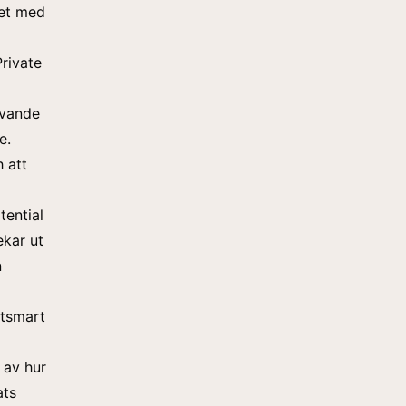
met med
Private
ivande
e.
h att
tential
ekar ut
n
atsmart
 av hur
ats