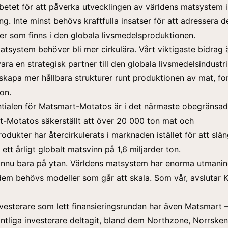
betet för att påverka utvecklingen av världens matsystem i
ing. Inte minst behövs kraftfulla insatser för att adressera
ter som finns i den globala livsmedelsproduktionen.
atsystem behöver bli mer cirkulära. Vårt viktigaste bidrag 
vara en strategisk partner till den globala livsmedelsindustri
skapa mer hållbara strukturer runt produktionen av mat, for
on.
ntialen för Matsmart-Motatos är i det närmaste obegränsad. 
-Motatos säkerställt att över 20 000 ton mat och
dukter har återcirkulerats i marknaden istället för att slän
ett årligt globalt matsvinn på 1,6 miljarder ton.
 ännu bara på ytan. Världens matsystem har enorma utmani
 dem behövs modeller som går att skala. Som vår, avslutar K
vesterare som lett finansieringsrundan har även Matsmart 
ntliga investerare deltagit, bland dem Northzone, Norrsken