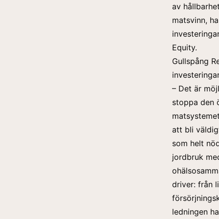
av hållbarhe
matsvinn, ha
investeringa
Equity.
Gullspång Re
investeringa
– Det är möjl
stoppa den 
matsystemet 
att bli väld
som helt nödv
jordbruk med 
ohälsosamma 
driver: från 
försörjnings
ledningen ha