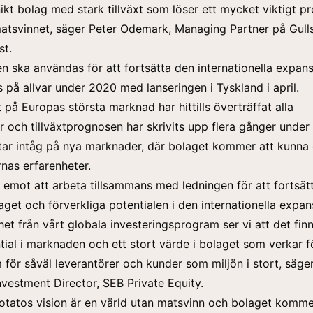
ikt bolag med stark tillväxt som löser ett mycket viktigt p
matsvinnet, säger Peter Odemark, Managing Partner på Gul
st.
en ska användas för att fortsätta den internationella expan
 på allvar under 2020 med lanseringen i Tyskland i april.
på Europas största marknad har hittills överträffat alla
r och tillväxtprognosen har skrivits upp flera gånger under
tar intåg på nya marknader, där bolaget kommer att kunna 
rnas erfarenheter.
m emot att arbeta tillsammans med ledningen för att fortsät
aget och förverkliga potentialen i den internationella expan
et från vårt globala investeringsprogram ser vi att det fin
ial i marknaden och ett stort värde i bolaget som verkar fö
 för såväl leverantörer och kunder som miljön i stort, säge
Investment Director, SEB Private Equity.
tatos vision är en värld utan matsvinn och bolaget komme