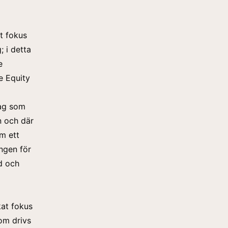
t fokus
; i detta
e
e Equity
lag som
n och där
om ett
ingen för
d och
kat fokus
om drivs