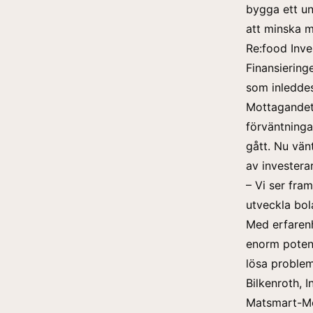
bygga ett un
att minska 
Re:food Inve
Finansiering
som inleddes
Mottagandet 
förväntninga
gått. Nu vän
av investera
– Vi ser fra
utveckla bol
Med erfarenh
enorm potent
lösa problem
Bilkenroth, 
Matsmart-Mo