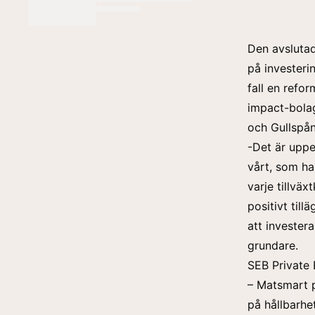
Den avslutad
på investerin
fall en refo
impact-bolag
och Gullspån
-Det är uppe
vårt, som ha
varje tillvä
positivt till
att invester
grundare.
SEB Private 
– Matsmart p
på hållbarhe