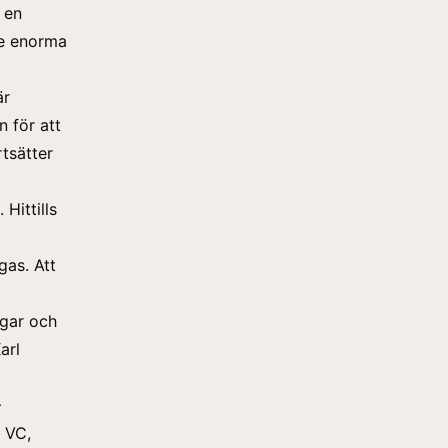
 en
 de enorma
är
n för att
tsätter
Hittills
gas. Att
ngar och
arl
–
 VC,