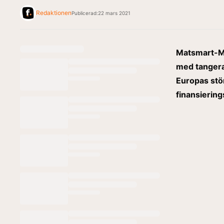
Redaktionen
Publicerad:
22 mars 2021
Matsmart-Mot
med tangera
Europas stö
finansierings