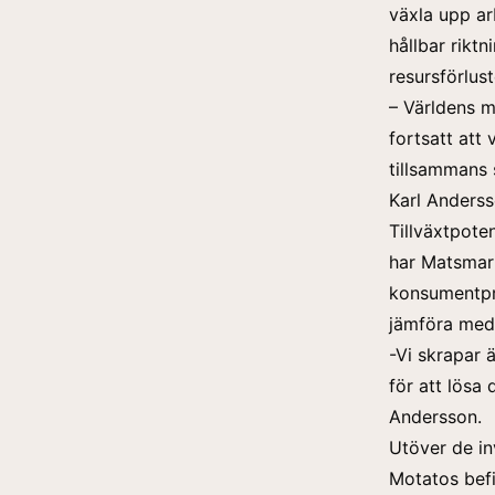
växla upp ar
hållbar riktn
resursförlus
– Världens m
fortsatt att 
tillsammans 
Karl Anderss
Tillväxtpote
har Matsmart
konsumentpro
jämföra med 
-Vi skrapar
för att lösa
Andersson.
Utöver de in
Motatos befi