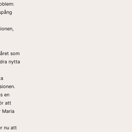
roblem:
lspång
sionen,
 året som
dra nytta
ta
sionen.
ns en
r att
r Maria
r nu att