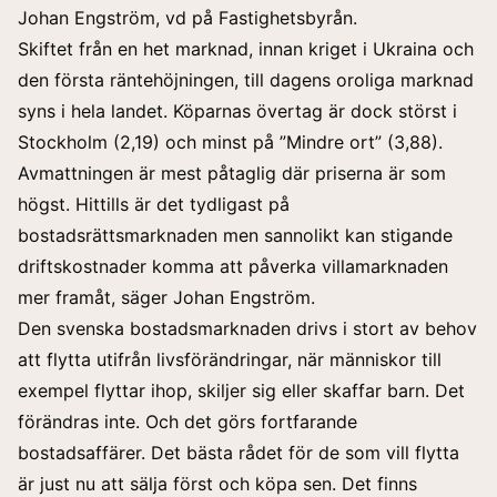
Johan Engström, vd på Fastighetsbyrån.
Skiftet från en het marknad, innan kriget i Ukraina och
den första räntehöjningen, till dagens oroliga marknad
syns i hela landet. Köparnas övertag är dock störst i
Stockholm (2,19) och minst på ”Mindre ort” (3,88).
Avmattningen är mest påtaglig där priserna är som
högst. Hittills är det tydligast på
bostadsrättsmarknaden men sannolikt kan stigande
driftskostnader komma att påverka villamarknaden
mer framåt, säger Johan Engström.
Den svenska bostadsmarknaden drivs i stort av behov
att flytta utifrån livsförändringar, när människor till
exempel flyttar ihop, skiljer sig eller skaffar barn. Det
förändras inte. Och det görs fortfarande
bostadsaffärer. Det bästa rådet för de som vill flytta
är just nu att sälja först och köpa sen. Det finns