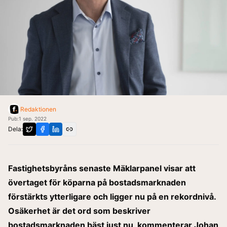
Redaktionen
Pub:
1 sep. 2022
Dela:
Fastighetsbyråns senaste Mäklarpanel visar att
övertaget för köparna på bostadsmarknaden
förstärkts ytterligare och ligger nu på en rekordnivå.
Osäkerhet är det ord som beskriver
bostadsmarknaden bäst just nu, kommenterar Johan