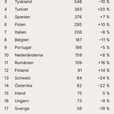
3
Tyskland
548
–10 %
4
Turkiet
383
+20 %
5
Spanien
376
+7 %
6
Polen
285
+10 %
7
Italien
206
–8 %
8
Belgien
187
–11 %
9
Portugal
186
–5 %
10
Nederländerna
159
+8 %
11
Rumänien
109
+16 %
12
Finland
91
+14 %
13
Schweiz
84
–24 %
14
Österrike
82
–22 %
15
Irland
75
0 %
16
Ungern
73
–9 %
17
Sverige
56
–19 %