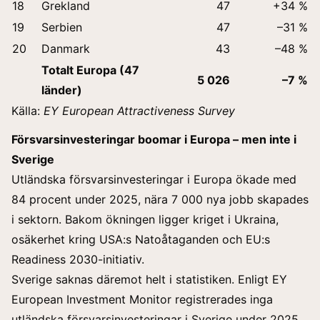
18
Grekland
47
+34 %
19
Serbien
47
–31 %
20
Danmark
43
–48 %
Totalt Europa (47
5 026
–7 %
länder)
Källa:
EY European Attractiveness Survey
Försvarsinvesteringar boomar i Europa – men inte i
Sverige
Utländska försvarsinvesteringar i Europa ökade med
84 procent under 2025, nära 7 000 nya jobb skapades
i sektorn. Bakom ökningen ligger kriget i Ukraina,
osäkerhet kring USA:s Natoåtaganden och
EU:s
Readiness 2030-initiativ
.
Sverige saknas däremot helt i statistiken. Enligt EY
European Investment Monitor registrerades inga
utländska försvarsinvesteringar i Sverige under 2025.