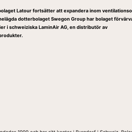
olaget Latour fortsätter att expandera inom ventilations
elägda dotterbolaget Swegon Group har bolaget förvärv
ier i schweiziska LaminAir AG, en distributör av
produkter.
ndades 1999 och har sitt kontor i Burgdorf i Schweiz. Bola