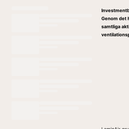
Investmentb
Genom det h
samtliga akt
ventilations
LaminAir gru