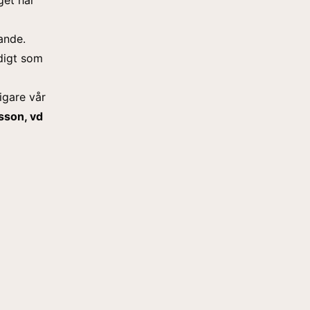
ande.
digt som
igare vår
sson, vd