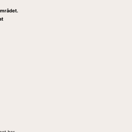
området.
at
get har