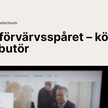
sdistributör
 förvärvsspåret – k
ibutör