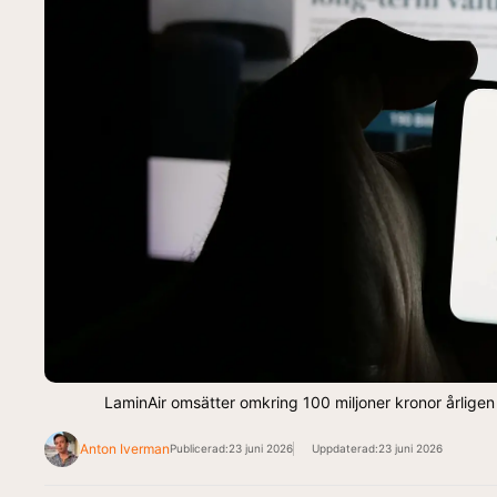
LaminAir omsätter omkring 100 miljoner kronor årligen
Anton Iverman
Publicerad:
23 juni 2026
Uppdaterad:
23 juni 2026