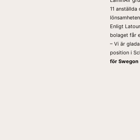
11 anställda
lönsamheten 
Enligt Latou
bolaget får 
– Vi är glad
position i S
för Swegon