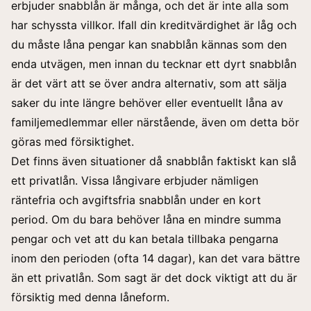
erbjuder snabblån är många, och det är inte alla som
har schyssta villkor. Ifall din kreditvärdighet är låg och
du måste låna pengar kan snabblån kännas som den
enda utvägen, men innan du tecknar ett dyrt snabblån
är det värt att se över andra alternativ, som att sälja
saker du inte längre behöver eller eventuellt låna av
familjemedlemmar eller närstående, även om detta bör
göras med försiktighet.
Det finns även situationer då snabblån faktiskt kan slå
ett privatlån. Vissa långivare erbjuder nämligen
räntefria och avgiftsfria snabblån under en kort
period. Om du bara behöver låna en mindre summa
pengar och vet att du kan betala tillbaka pengarna
inom den perioden (ofta 14 dagar), kan det vara bättre
än ett privatlån. Som sagt är det dock viktigt att du är
försiktig med denna låneform.