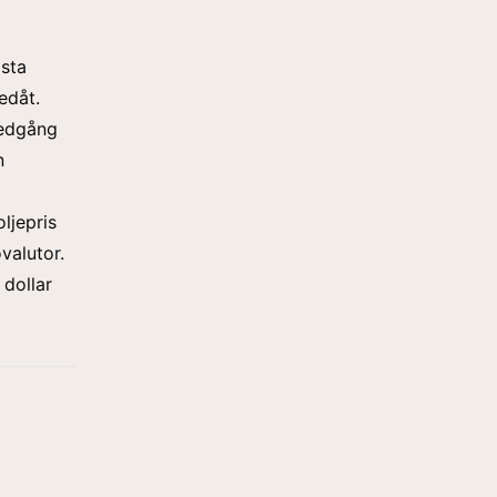
gsta
edåt.
nedgång
n
ljepris
valutor
.
dollar