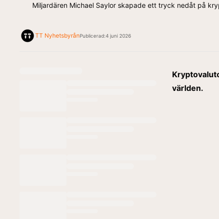
Miljardären Michael Saylor skapade ett tryck nedåt på krypt
TT Nyhetsbyrån
Publicerad:
4 juni 2026
Kryptovaluto
världen.