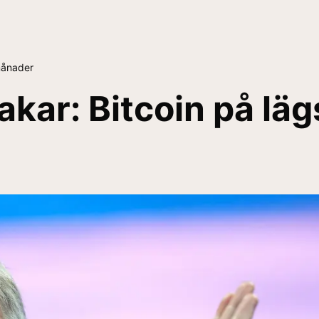
månader
kar: Bitcoin på läg