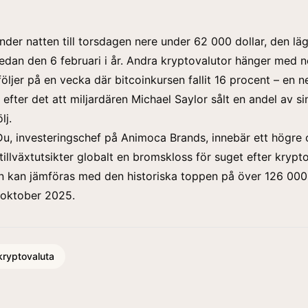
under natten till torsdagen nere under 62 000 dollar, den lä
edan den 6 februari i år. Andra kryptovalutor hänger med n
ljer på en vecka där bitcoinkursen fallit 16 procent – en 
 efter det att miljardären Michael Saylor sålt en andel av si
lj.
Du, investeringschef på Animoca Brands, innebär ett högre o
tillväxtutsikter globalt en bromskloss för suget efter
krypto
n kan jämföras med den historiska toppen på över 126 000 
i oktober 2025.
kryptovaluta