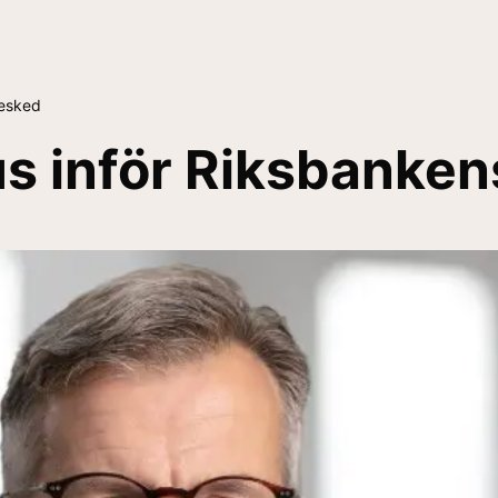
besked
us inför Riksbanke