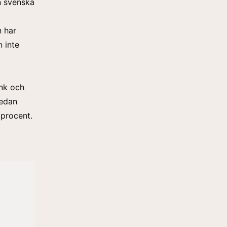
n svenska
n har
n inte
nk och
medan
 procent.