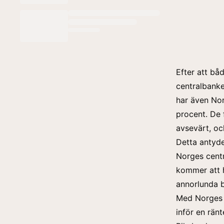
Efter att b
centralbanke
har även Nor
procent. De
avsevärt, och
Detta antyde
Norges centr
kommer att h
annorlunda b
Med Norges 
inför en rä