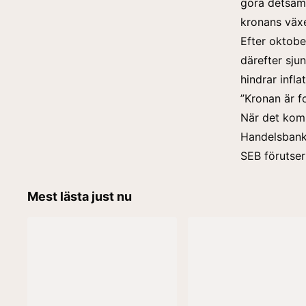
göra detsam
kronans växe
Efter oktobe
därefter sju
hindrar infl
”Kronan är fo
När det komm
Handelsbank
SEB förutser
Mest lästa just nu