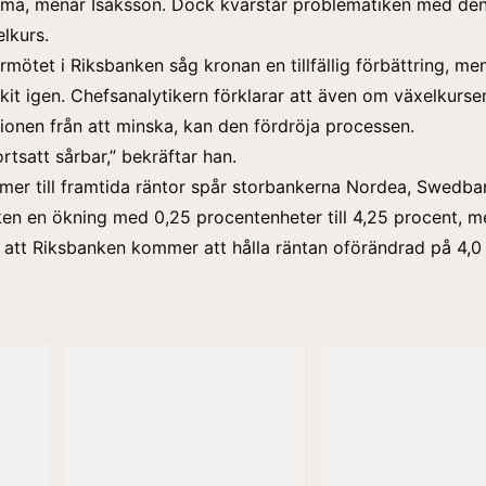
ma, menar Isaksson. Dock kvarstår problematiken med de
lkurs.
rmötet i Riksbanken såg kronan en tillfällig förbättring, me
nkit igen. Chefsanalytikern förklarar att även om växelkurse
ationen från att minska, kan den fördröja processen.
rtsatt sårbar,” bekräftar han.
er till framtida räntor spår storbankerna Nordea, Swedba
en en ökning med 0,25 procentenheter till 4,25 procent, 
 att Riksbanken kommer att hålla räntan oförändrad på 4,0