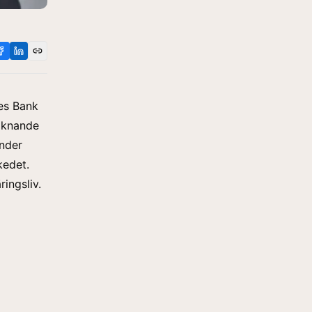
ges Bank
liknande
nder
kedet.
ingsliv.