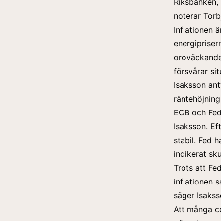
Riksbanken, l
noterar Torb
Inflationen 
energipriser
oroväckande.
försvårar sit
Isaksson ant
räntehöjning
ECB och Fed’
Isaksson. Ef
stabil. Fed 
indikerat sku
Trots att Fe
inflationen s
säger Isakss
Att många c