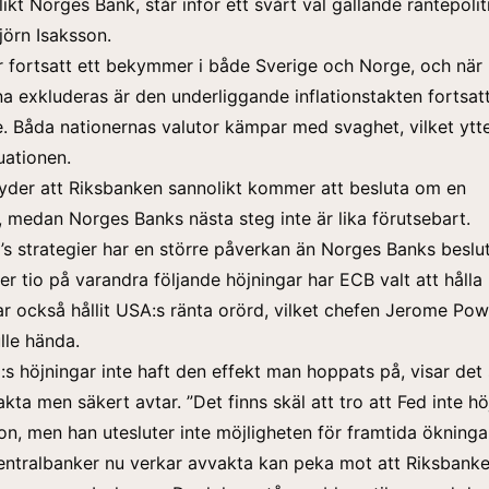
ikt Norges Bank, står inför ett svårt val gällande räntepolit
jörn Isaksson.
är fortsatt ett bekymmer i både Sverige och Norge, och när
na exkluderas är den underliggande inflationstakten fortsat
 Båda nationernas valutor kämpar med svaghet, vilket ytte
uationen.
yder att Riksbanken sannolikt kommer att besluta om en
, medan Norges Banks nästa steg inte är lika förutsebart.
s strategier har en större påverkan än Norges Banks beslu
ter tio på varandra följande höjningar har ECB valt att hålla
har också hållit USA:s ränta orörd, vilket chefen Jerome Pow
lle hända.
d:s höjningar inte haft den effekt man hoppats på, visar det 
akta men säkert avtar. ”Det finns skäl att tro att Fed inte höj
on, men han utesluter inte möjligheten för framtida ökninga
entralbanker nu verkar avvakta kan peka mot att Riksbank