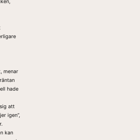
iken,
t
rligare
t, menar
 räntan
ell hade
sig att
er igen”,
r.
en kan