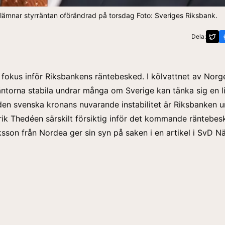
 lämnar styrräntan oförändrad på torsdag Foto: Sveriges Riksbank.
Dela:
 fokus inför Riksbankens räntebesked. I kölvattnet av Nor
äntorna stabila undrar många om Sverige kan tänka sig en 
 den svenska
kronans nuvarande instabilitet
är Riksbanken u
rik Thedéen särskilt försiktig inför det kommande räntebes
ksson från Nordea ger sin syn på saken i en artikel i
SvD När