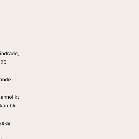
ändrade,
,25
lande.
sannolikt
kan bli
veka