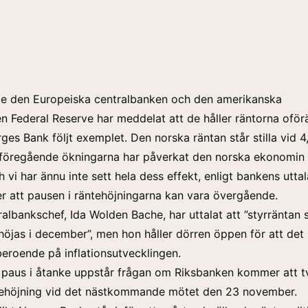
åde den Europeiska centralbanken och den amerikanska
n Federal Reserve har meddelat att de håller räntorna oför
ges Bank följt exemplet. Den norska räntan står stilla vid 4
 föregående ökningarna har påverkat den norska ekonomin
 vi har ännu inte sett hela dess effekt, enligt bankens utta
r att pausen i räntehöjningarna kan vara övergående.
albankschef, Ida Wolden Bache, har uttalat att ”styrräntan 
öjas i december”, men hon håller dörren öppen för att det 
eroende på inflationsutvecklingen.
paus i åtanke uppstår frågan om Riksbanken kommer att t
ntehöjning vid det nästkommande mötet den 23 november.