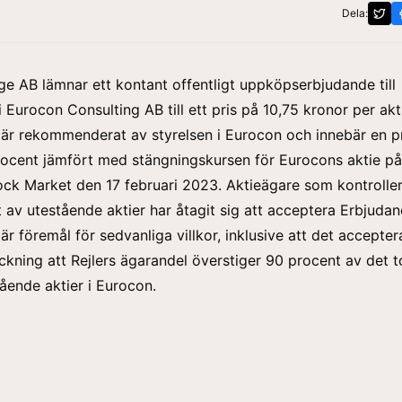
Dela:
ige AB lämnar ett kontant offentligt uppköpserbjudande till
 Eurocon Consulting AB till ett pris på 10,75 kronor per akt
är rekommenderat av styrelsen i Eurocon och innebär en p
rocent jämfört med stängningskursen för Eurocons aktie på
ock Market
den 17 februari 2023. Aktieägare som kontroller
 av utestående aktier har åtagit sig att acceptera Erbjudan
r föremål för sedvanliga villkor, inklusive att det acceptera
ckning att Rejlers ägarandel överstiger 90 procent av det t
tående aktier i Eurocon.