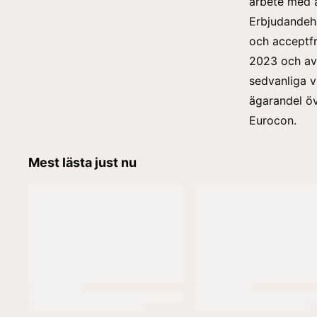
arbete med at
Erbjudandeh
och acceptfr
2023 och avs
sedvanliga vi
ägarandel öv
Eurocon.
Mest lästa just nu