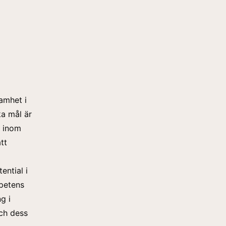
amhet i
ka mål är
o inom
tt
ential i
petens
g i
och dess