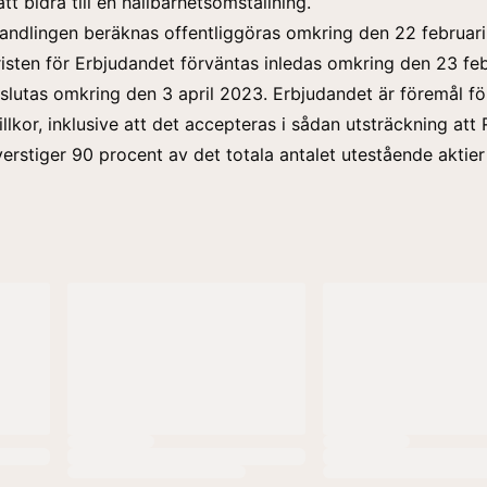
t bidra till en hållbarhetsomställning.
andlingen beräknas offentliggöras omkring den 22 februar
isten för Erbjudandet förväntas inledas omkring den 23 feb
lutas omkring den 3 april 2023. Erbjudandet är föremål fö
llkor, inklusive att det accepteras i sådan utsträckning att 
erstiger 90 procent av det totala antalet utestående aktier 