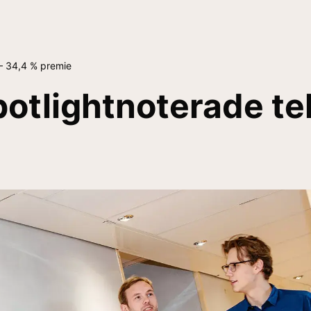
– 34,4 % premie
otlightnoterade te