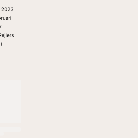
i 2023
ruari
r
Rejlers
i