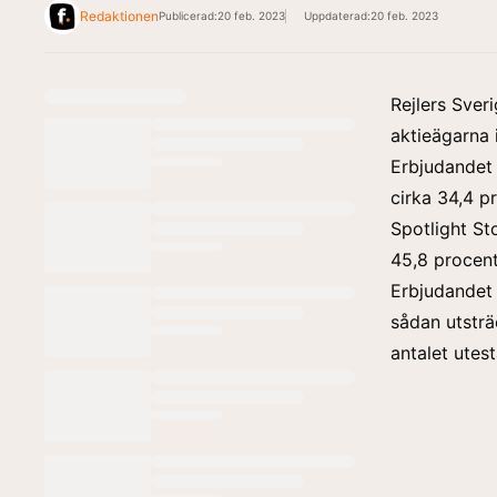
Redaktionen
Publicerad:
20 feb. 2023
Uppdaterad:
20 feb. 2023
Rejlers Sver
aktieägarna i
Erbjudandet 
cirka 34,4 p
Spotlight St
45,8 procent
Erbjudandet ä
sådan utsträ
antalet utes