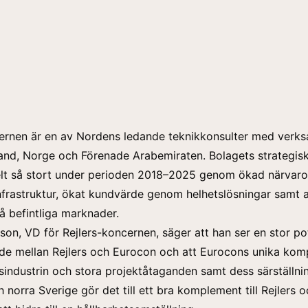
ernen är en av Nordens ledande teknikkonsulter med verks
land, Norge och Förenade Arabemiraten. Bolagets strategis
belt så stort under perioden 2018–2025 genom ökad närvar
nfrastruktur, ökat kundvärde genom helhetslösningar samt a
 befintliga marknader.
sson, VD för
Rejlers-koncernen
, säger att han ser en stor pot
de mellan Rejlers och Eurocon och att Eurocons unika kom
industrin och stora projektåtaganden samt dess särställnin
h norra Sverige gör det till ett bra komplement till Rejlers 