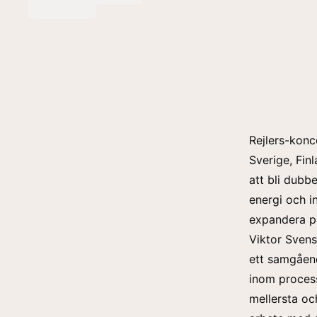
Rejlers-konc
Sverige, Fin
att bli dub
energi och i
expandera på
Viktor Sven
ett samgåen
inom process
mellersta oc