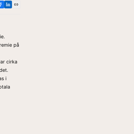
ie.
remie på
ar cirka
det.
s i
otala