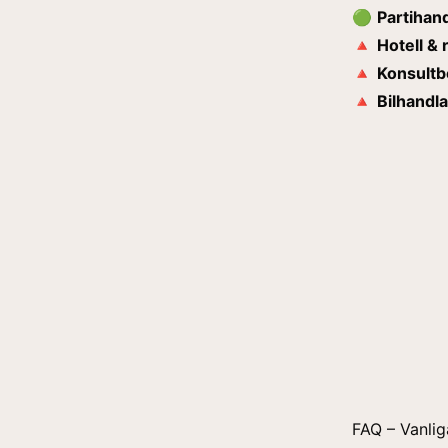
🟢
Partihand
🔺
Hotell & 
🔺
Konsultb
🔺
Bilhandla
FAQ – Vanlig