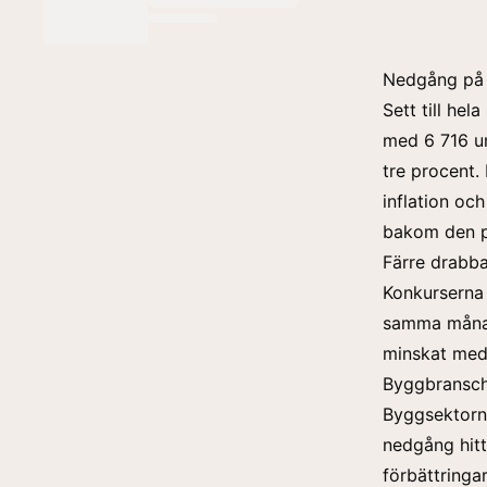
Nedgång på 
Sett till hel
med 6 716 u
tre procent.
inflation och
bakom den
Färre drabba
Konkurserna 
samma månad 
minskat med
Byggbransch
Byggsektorn 
nedgång hitti
förbättringa