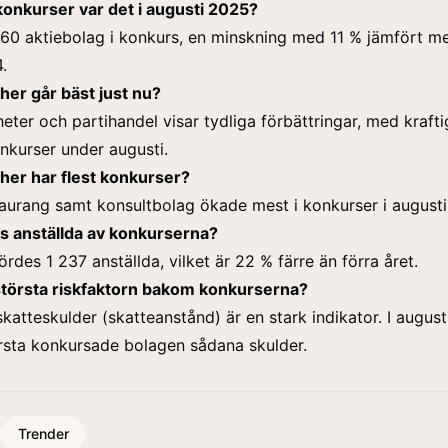
onkurser var det i augusti 2025?
460 aktiebolag i konkurs, en minskning med 11 % jämfört m
.
her går bäst just nu?
heter och partihandel visar tydliga förbättringar, med krafti
kurser under augusti.
her har flest konkurser?
taurang samt konsultbolag ökade mest i konkurser i augusti
s anställda av konkurserna?
ördes 1 237 anställda, vilket är 22 % färre än förra året.
största riskfaktorn bakom konkurserna?
katteskulder (skatteanstånd) är en stark indikator. I august
rsta konkursade bolagen sådana skulder.
Trender