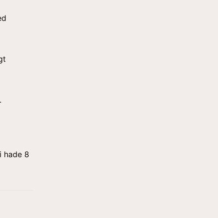
ed
gt
.
i hade 8