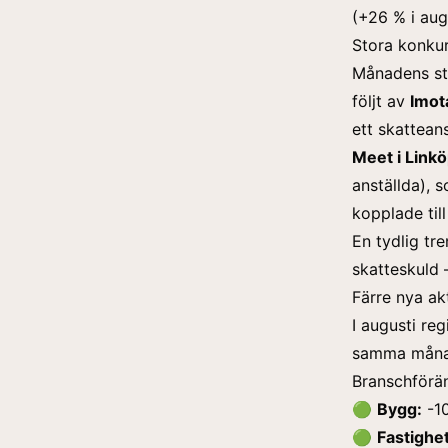
(+26 % i aug
Stora konkur
Månadens st
följt av
Imot
ett skattean
Meet i Link
anställda), 
kopplade till
En tydlig tr
skatteskuld 
Färre nya ak
I augusti re
samma månad 
Branschförän
🟢
Bygg:
-10
🟢
Fastighe