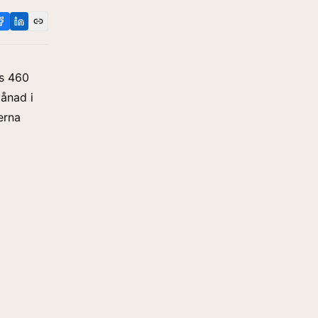
es 460
ånad i
erna