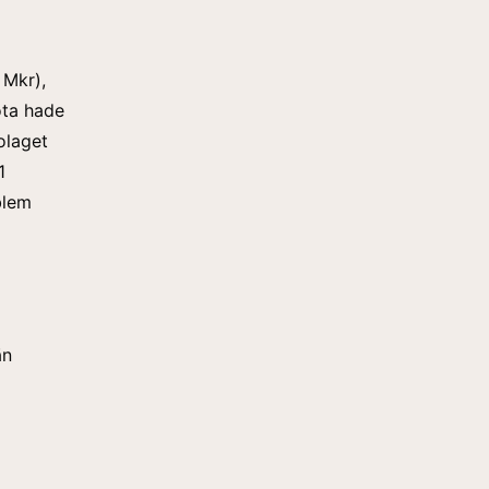
 Mkr),
ota hade
olaget
1
blem
än