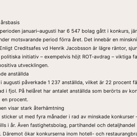
årsbasis
a perioden januari–augusti har 6 547 bolag gått i konkurs, j
nder motsvarande period förra året. Det innebär en minsk
 Enligt Creditsafes vd Henrik Jacobsson är lägre räntor, sj
 politiska initiativ – exempelvis
höjt ROT-avdrag
– viktiga f
positiva utvecklingen
.
de anställda
i augusti påverkade 1 237 anställda, vilket är 22 procent fä
i fjol. På helåret har antalet anställda som berörts av ko
 en procent.
en visar stark återhämtning
sticker ut med fyra månader i rad av minskade konkurser –
lls i år. Även fastighetsbolag, partihandel och detaljhandel 
r. Däremot ökar konkurserna inom hotell- och restaurangb