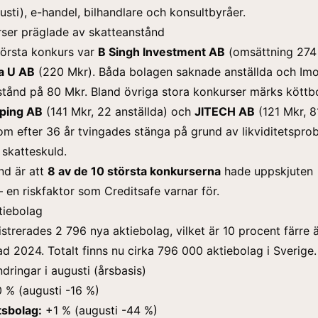
usti), e-handel, bilhandlare och konsultbyråer.
ser präglade av skatteanstånd
örsta konkurs var
B Singh Investment AB
(omsättning 274
a U AB
(220 Mkr). Båda bolagen saknade anställda och Im
stånd på 80 Mkr. Bland övriga stora konkurser märks köttb
öping AB
(141 Mkr, 22 anställda) och
JITECH AB
(121 Mkr, 8
som efter 36 år tvingades stänga på grund av likviditetspro
 skatteskuld.
end är att
8 av de 10 största konkurserna
hade uppskjuten
– en riskfaktor som Creditsafe varnar för.
tiebolag
gistrerades 2 796 nya aktiebolag, vilket är 10 procent färre 
2024. Totalt finns nu cirka 796 000 aktiebolag i Sverige.
dringar i augusti (årsbasis)
 % (augusti -16 %)
tsbolag:
+1 % (augusti -44 %)