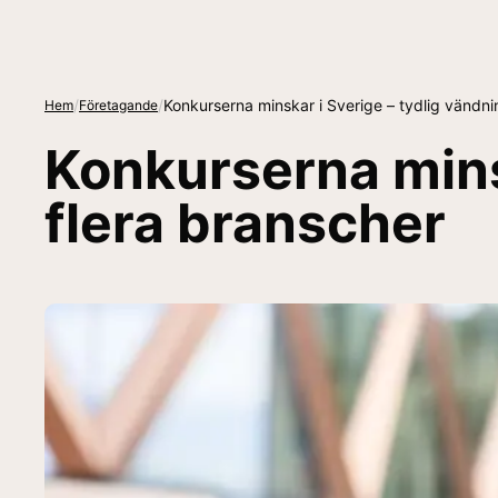
/
/
Konkurserna minskar i Sverige – tydlig vändnin
Hem
Företagande
Konkurserna minsk
flera branscher