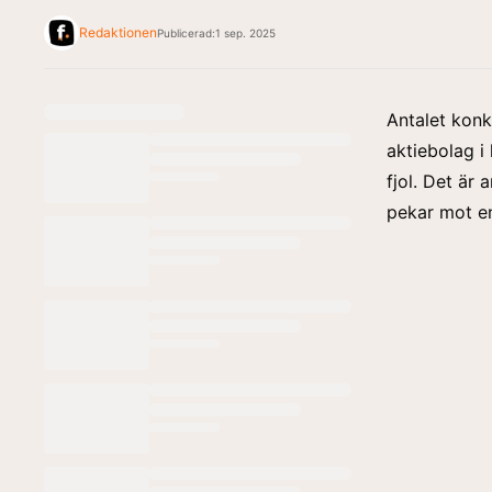
Redaktionen
Publicerad:
1 sep. 2025
Antalet konk
aktiebolag 
fjol. Det är
pekar mot en