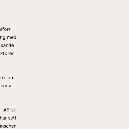
ämfört
ning med
unkande
aktorer
rre än
nkurser
 störst
har sett
ranschen