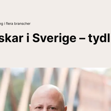
g i flera branscher
ar i Sverige – tydl