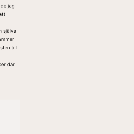
åde jag
att
 själva
kommer
ten till
ser där