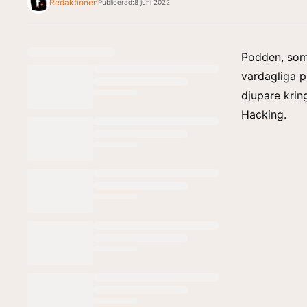
Redaktionen
Publicerad:
8 juni 2022
Podden, som
vardagliga 
djupare krin
Hacking.