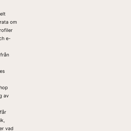
elt
prata om
ofiler
ch e-
från
es
ihop
g av
får
ik,
ler vad