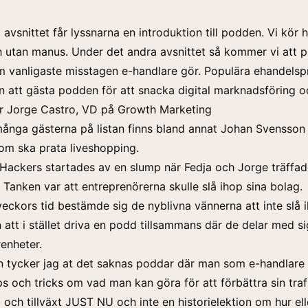
a avsnittet får lyssnarna en introduktion till podden. Vi kör h
ch utan manus. Under det andra avsnittet så kommer vi att 
vanligaste misstagen e-handlare gör. Populära ehandelspr
att gästa podden för att snacka digital marknadsföring o
er Jorge Castro, VD på Growth Marketing
nga gästerna på listan finns bland annat Johan Svensson 
om ska prata liveshopping.
ackers startades av en slump när Fedja och Jorge träffad
 Tanken var att entreprenörerna skulle slå ihop sina bolag.
veckors tid bestämde sig de nyblivna vännerna att inte slå 
att i stället driva en podd tillsammans där de delar med si
enheter.
n tycker jag at det saknas poddar där man som e-handlare 
ps och tricks om vad man kan göra för att förbättra sin traf
 och tillväxt JUST NU och inte en historielektion om hur el