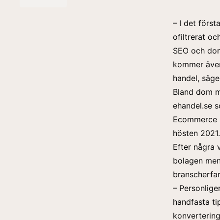
– I det först
ofiltrerat o
SEO och dom 
kommer även 
handel, säg
Bland dom må
ehandel.se s
Ecommerce H
hösten 2021.
Efter några 
bolagen men 
branscherfar
– Personlige
handfasta ti
konvertering