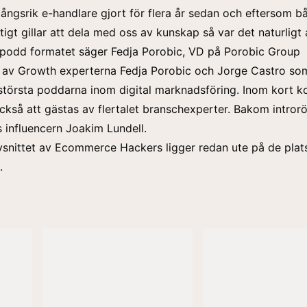
ngsrik e-handlare gjort för flera år sedan och eftersom b
tigt gillar att dela med oss av kunskap så var det naturligt 
 podd formatet säger Fedja Porobic, VD på Porobic Group
 av Growth experterna Fedja Porobic och Jorge Castro som
största poddarna inom digital marknadsföring. Inom kort 
kså att gästas av flertalet branschexperter. Bakom introrös
 influencern Joakim Lundell.
vsnittet av Ecommerce Hackers ligger redan ute på de plat
.