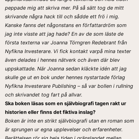
peppade mig att skriva mer. På så sätt tog de mitt
skrivande några hack till och sådde ett frö i mig.
Kanske fanns det någonstans en författardröm som
jag inte visste att jag hade?
En av de som läste de
första texterna var Joanna Törngren Redebrant från
Nyfikna Investerare. Vi fick kontakt varpå mina texter
även delades i hennes nätverk och även där blev
uppskattade. När Joanna sedan kläckte idén att jag
skulle ge ut en bok under hennes nystartade förlag
Nyfikna Investerare Publishing – så var bollen i rullning
och skrivandet tog fart på allvar.
Ska boken läsas som en självbiografi tagen rakt ur
historien eller finns det fiktiva inslag?
Boken är inte en strikt självbiografi utan en roman som
är sprungen ur egna upplevelser och erfarenheter.
Berättelsen rör sig hela tiden i gränslandet mellan