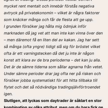
mycket rent mentalt och innebär förstås negativa
avtryck på privatekonomin – vilket är några faktorer
som knäcker många och får de flesta att ge upp.
I grunden försöker jag hålla mig ödmjuk inför
marknaden då jag vet att man inte kan vinna över den
– men däremot få en liten del av kakan. Jag har sett
så många (ofta yngre) tidigt slå sig för bröstet vilket
ofta är ett varningstecken då det ju inte är någon
konst att klara av de bra perioderna – det kan ju alla.
Det är de sämre tiderna som sållar agnarna från vetet.
Under sämre perioder drar jag ofta ner på risken och
försöker jobba systematiskt för att hitta tillbaka till
flytet och det så nödvändiga tradingsjälvförtroendet
igen
.
Slutligen, att lyckas som daytrader är såklart en stor
kombination av olika attribut, men om du bara fick ge