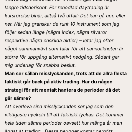
längre tidshorisont.
För renodlad daytrading är
kursrörelse binär, alltså två utfall: Det kan gå upp eller
ner. När jag granskar de runt 10 instrument som jag
följer sedan länge (några index, några råvaror
respektive några enskilda aktier) – letar jag efter
något sammanvävt som talar för att
sannolikheten
är
större för uppgång alternativt nedgång.
Sådant ger
mig underlag för snabba beslut.
Man ser sällan misslyckanden, trots att de allra flesta
faktiskt går back på aktiv trading. Har du någon
strategi för att mentalt hantera de perioder då det
går sämre?
Att överleva sina misslyckanden ser jag som den
viktigaste nyckeln till att faktiskt lyckas. Det kommer
hela tiden sämre perioder oavsett hur många år man
ägnat åt trading. Dessa perioder kostar oerhört