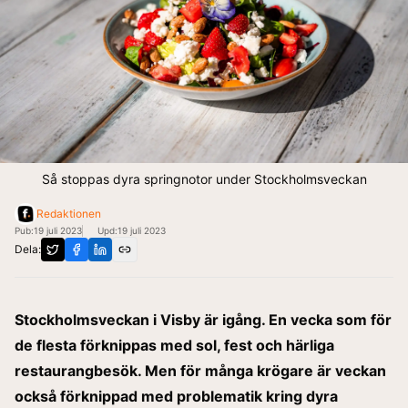
Så stoppas dyra springnotor under Stockholmsveckan
Redaktionen
Pub:
19 juli 2023
Upd:
19 juli 2023
Dela:
Stockholmsveckan i Visby är igång. En vecka som för
de flesta förknippas med sol,
fest och härliga
restaurangbesök. Men för många krögare är veckan
också förknippad
med problematik​​ kring dyra