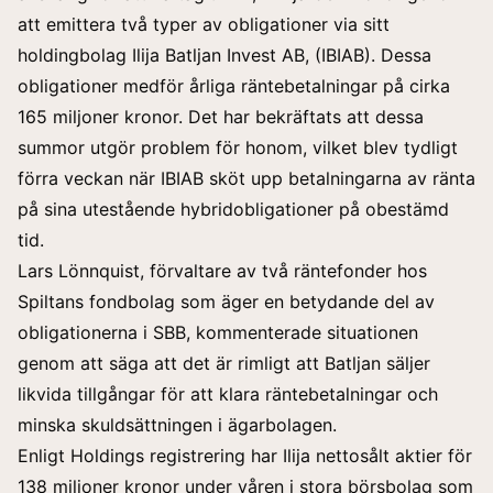
att emittera två typer av obligationer via sitt
holdingbolag Ilija Batljan Invest AB, (IBIAB). Dessa
obligationer medför årliga räntebetalningar på cirka
165 miljoner kronor. Det har bekräftats att dessa
summor utgör problem för honom, vilket blev tydligt
förra veckan när IBIAB sköt upp betalningarna av ränta
på sina utestående hybridobligationer på obestämd
tid.
Lars Lönnquist, förvaltare av två räntefonder hos
Spiltans fondbolag som äger en betydande del av
obligationerna i SBB, kommenterade situationen
genom att säga att det är rimligt att Batljan säljer
likvida tillgångar för att klara räntebetalningar och
minska skuldsättningen i ägarbolagen.
Enligt Holdings registrering har Ilija
nettosålt
aktier för
138 miljoner kronor under våren i stora börsbolag som