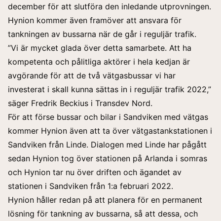
december för att slutföra den inledande utprovningen.
Hynion kommer även framöver att ansvara för
tankningen av bussarna när de går i reguljär trafik.
”Vi är mycket glada över detta samarbete. Att ha
kompetenta och pålitliga aktörer i hela kedjan är
avgörande för att de två vätgasbussar vi har
investerat i skall kunna sättas in i reguljär trafik 2022,”
säger Fredrik Beckius i Transdev Nord.
För att förse bussar och bilar i Sandviken med vätgas
kommer Hynion även att ta över vätgastankstationen i
Sandviken från Linde. Dialogen med Linde har pågått
sedan Hynion tog över stationen på Arlanda i somras
och Hynion tar nu över driften och ägandet av
stationen i Sandviken från 1:a februari 2022.
Hynion håller redan på att planera för en permanent
lösning för tankning av bussarna, så att dessa, och