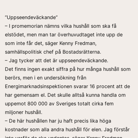
”Uppseendeväckande”
– I promemorian nämns vilka hushåll som ska få
elstödet, men man tar överhuvudtaget inte upp de
som inte får det, säger Kenny Fredman,
samhällspolitisk chef på Bostadsrätterna.
– Jag tycker att det är uppseendeväckande.
Det finns ingen exakt siffra på hur många hushåll som
berörs, men i
en undersökning
från
Energimarknadsinspektionen svarar 16 procent att de
har gemensam el. Det skulle alltså kunna handla om
uppemot 800 000 av Sveriges totalt cirka
fem
miljoner
hushåll.
– De här hushållen har ju haft precis lika höga
kostnader som alla andra hushåll för elen. Jag förstår
inte varför de ska undantas, säger Kenny Fredman.