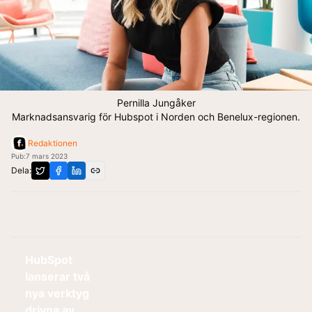
Pernilla Jungåker
Marknadsansvarig för Hubspot i Norden och Benelux-regionen.
Redaktionen
Pub:
7 mars 2023
Dela:
HubSpot
lanserar två
nya verktyg
drivna av