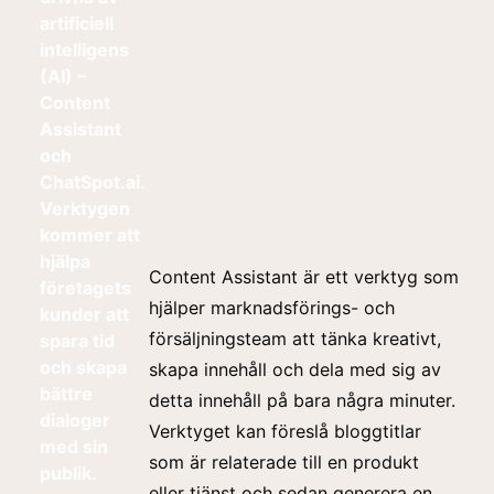
artificiell
intelligens
(AI) –
Content
Assistant
och
ChatSpot.ai.
Verktygen
kommer att
hjälpa
Content Assistant är ett verktyg som
företagets
hjälper marknadsförings- och
kunder att
försäljningsteam att tänka kreativt,
spara tid
och skapa
skapa innehåll och dela med sig av
bättre
detta innehåll på bara några minuter.
dialoger
Verktyget kan föreslå bloggtitlar
med sin
som är relaterade till en produkt
publik.
eller tjänst och sedan generera en