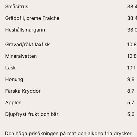
Småcitrus
38,
Gräddfil, creme Fraiche
38,
Hushållsmargarin
38,
Gravad/rökt laxfisk
10,8
Mineralvatten
10,8
Läsk
10,1
Honung
9,8
Färska Kryddor
8,7
Äpplen
5,7
Djupfryst frukt och bär
5,6
Den höga prisökningen på mat och alkoholfria drycker