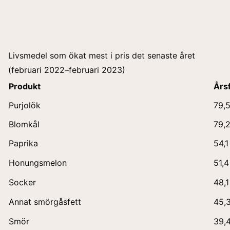
Livsmedel som ökat mest i pris det senaste året
(februari 2022–februari 2023)
Produkt
Års
Purjolök
79,
Blomkål
79,
Paprika
54,1
Honungsmelon
51,4
Socker
48,1
Annat smörgåsfett
45,
Smör
39,