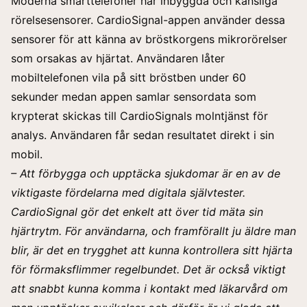
Moderna smarttelefoner har inbyggda och känsliga
rörelsesensorer. CardioSignal-appen använder dessa
sensorer för att känna av bröstkorgens mikrorörelser
som orsakas av hjärtat. Användaren låter
mobiltelefonen vila på sitt bröstben under 60
sekunder medan appen samlar sensordata som
krypterat skickas till CardioSignals molntjänst för
analys. Användaren får sedan resultatet direkt i sin
mobil.
– Att förbygga och upptäcka sjukdomar är en av de
viktigaste fördelarna med digitala självtester.
CardioSignal gör det enkelt att över tid mäta sin
hjärtrytm. För användarna, och framförallt ju äldre man
blir, är det en trygghet att kunna kontrollera sitt hjärta
för förmaksflimmer regelbundet. Det är också viktigt
att snabbt kunna komma i kontakt med läkarvård om