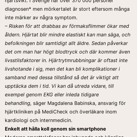
hjärtsvikt. I Sverige har över 370 000 personer
diagnosen* men mörkertalet är stort eftersom många
inte märker av några symptom.
– Risken för att drabbas av förmaksflimmer ökar med
åldern. Hjärtat blir mindre elastiskt kan man säga, och
befolkningen blir samtidigt allt äldre. Sedan påverkar
det om man har högt blodtryck och där kommer även
livsstilsfaktorer in. Hjärtrytmrubbningar är oftast inte
livshotande i sig, men det kan bli komplikationer i
samband med dessa tillstånd så det är viktigt att
upptäcka dem i tid. Vi kan då utreda vidare, till
exempel genom EKG eller inleda tidigare
behandling,
säger Magdalena Babinska, ansvarig för
hjärtkliniken på MediCheck och överläkare inom
kardiologi och internmedicin.
Enkelt att hålla koll genom sin smartphone