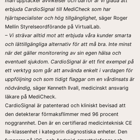
man upptäcker avvikelser och därför är vi glada att
erbjuda CardioSignal till MediCheck som har
hjärtspecialister och hög tillgänglighet,
säger Roger
Mellin Styrelseordförande på VirtualLab.
– Vi strävar alltid mot att erbjuda våra kunder smarta
och lättillgängliga alternativ för att må bra. Inte minst
när det gäller monitorering av sin egen hälsa och
eventuell sjukdom. CardioSignal är ett fint exempel på
ett verktyg som går att använda enkelt i vardagen för
uppföljning och som tidigt flaggar om en vårdinsats är
nödvändig,
säger Kenneth Ilvall, medicinskt ansvarig
läkare på MediCheck.
CardioSignal är patenterad och kliniskt bevisad att
den detekterar förmaksflimmer med 96 procent
noggrannhet. Den är en certifierad medicinteknisk CE
IIa-klassenhet i kategorin diagnostiska enheter. Den