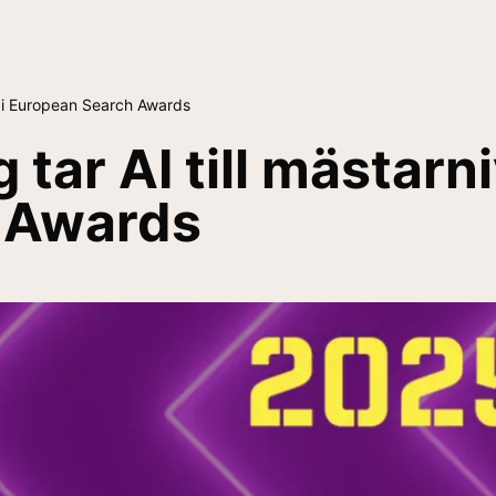
ts i European Search Awards
ar AI till mästarniv
 Awards