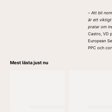
–
Att bli nom
är ett viktig
pratar om inn
Castro, VD 
European Se
PPC och con
Mest lästa just nu