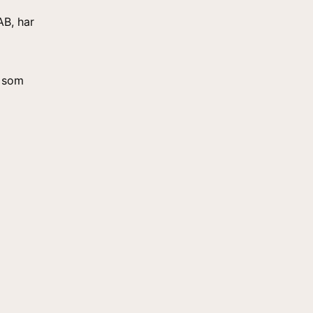
B, har
i som