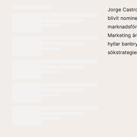
Jorge Castr
blivit nomine
marknadsför
Marketing är
hyllar banbr
sökstrategier