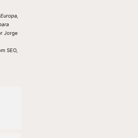
 Europa,
bara
r Jorge
nom SEO,