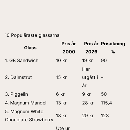
10 Populäraste glassarna
Pris år
Pris år
Prisökning
Glass
2000
2026
%
1. GB Sandwich
10 kr
19 kr
90
Har
2. Daimstrut
15 kr
utgått i
–
år
3. Piggelin
6 kr
9 kr
50
4. Magnum Mandel
13 kr
28 kr
115,4
5. Magnum White
13 kr
29 kr
123
Chocolate Strawberry
Ute ur