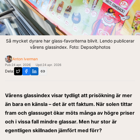
Så mycket dyrare har glass-favoriterna blivit. Lendo publicerar
vårens glassindex. Foto: Depsoitphotos
Anton Iverman
Pub:
24 apr. 2026
Upd:
24 apr. 2026
Dela:
Vårens glassindex visar tydligt att prisökning är mer
än bara en känsla – det är ett faktum. När solen tittar
fram och glassuget ökar möts många av högre priser
och i vissa fall mindre glassar. Men hur stor är
egentligen skillnaden jämfört med förr?