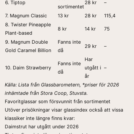
6. Tiptop
28 kr
–
sortimentet
7. Magnum Classic
13 kr
28 kr
115,4
8. Twister Pineapple
8 kr
14 kr
75
Plant-based
9. Magnum Double
Fanns inte
29 kr
–
Gold Caramel Billion
då
Har
Fanns inte
10. Daim Strawberry
utgått i
–
då
år
Källa: Lista från Glassbarometern, *priser för 2026
inhämtade från Stora Coop, Stuvsta.
Favoritglassar som försvunnit från sortimentet
Utöver prisökningar visar glassindex också att vissa
klassiker inte längre finns kvar:
Daimstrut har utgått under 2026