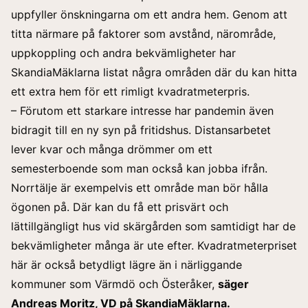
uppfyller önskningarna om ett andra hem. Genom att
titta närmare på faktorer som avstånd, närområde,
uppkoppling och andra bekvämligheter har
SkandiaMäklarna listat några områden där du kan hitta
ett extra hem för ett rimligt kvadratmeterpris.
– Förutom ett starkare intresse har pandemin även
bidragit till en ny syn på fritidshus. Distansarbetet
lever kvar och många drömmer om ett
semesterboende som man också kan jobba ifrån.
Norrtälje är exempelvis ett område man bör hålla
ögonen på. Där kan du få ett prisvärt och
lättillgängligt hus vid skärgården som samtidigt har de
bekvämligheter många är ute efter. Kvadratmeterpriset
här är också betydligt lägre än i närliggande
kommuner som Värmdö och Österåker,
säger
Andreas Moritz, VD på SkandiaMäklarna.