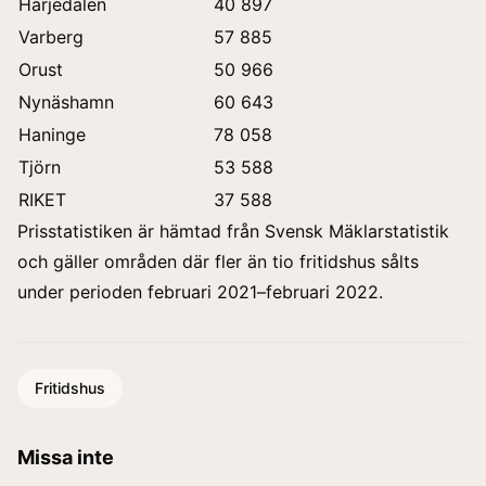
Härjedalen
40 897
Varberg
57 885
Orust
50 966
Nynäshamn
60 643
Haninge
78 058
Tjörn
53 588
RIKET
37 588
Prisstatistiken är hämtad från Svensk Mäklarstatistik
och gäller områden där fler än tio fritidshus sålts
under perioden februari 2021–februari 2022.
Fritidshus
Missa inte