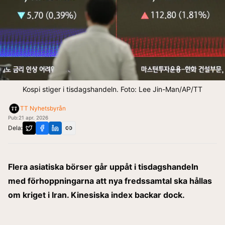
Kospi stiger i tisdagshandeln. Foto: Lee Jin-Man/AP/TT
TT Nyhetsbyrån
Pub:
21 apr. 2026
Dela:
Flera asiatiska börser går uppåt i tisdagshandeln
med förhoppningarna att nya fredssamtal ska hållas
om kriget i Iran. Kinesiska index backar dock.