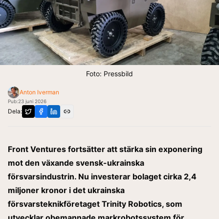
Foto: Pressbild
Anton Iverman
Pub:
23 juni 2026
Dela:
Front Ventures fortsätter att stärka sin exponering
mot den växande svensk-ukrainska
försvarsindustrin. Nu investerar bolaget cirka 2,4
miljoner kronor i det ukrainska
försvarsteknikföretaget Trinity Robotics, som
utvecklar obemannade markrobotssystem för