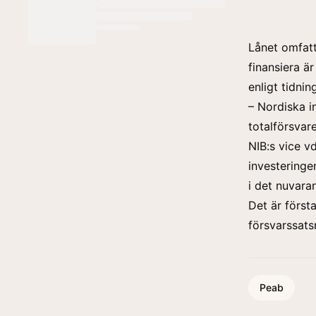
Lånet omfatt
finansiera ä
enligt tidni
– Nordiska i
totalförsvar
NIB:s vice v
investeringen
i det nuvara
Det är först
försvarssats
Peab