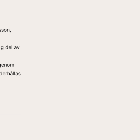
sson,
ig del av
 genom
nderhållas