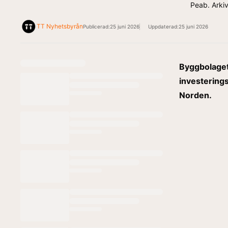
Peab. Arkiv
TT Nyhetsbyrån
Publicerad:
25 juni 2026
Uppdaterad:
25 juni 2026
Byggbolaget
investerings
Norden.