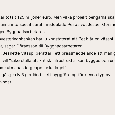
ar totalt 125 miljoner euro. Men vilka projekt pengarna ska
r ännu inte specificerat, meddelade Peabs vd, Jesper Göran
ngen Byggnadsarbetaren.
nvesteringsbanken har ju konstaterat att Peab är en väsentl
et, säger Göransson till Byggnadsarbetaren.
d, Jeanette Vitasp, berättar i ett pressmeddelande att man
 vill ”säkerställa att kritisk infrastruktur kan byggas och u
nde utmanande geopolitiska läget”.
a gången NIB ger lån till ett byggföretag för denna typ av
ningar.