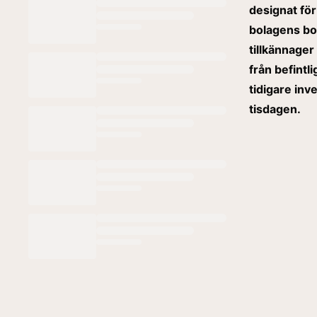
designat för
bolagens bo
tillkännage
från befint
tidigare in
tisdagen.