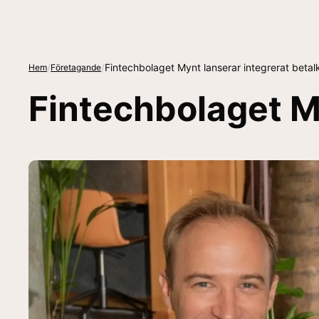
/
/
Fintechbolaget Mynt lanserar integrerat betal
Hem
Företagande
Fintechbolaget My