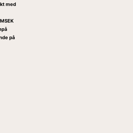
ekt med
0 MSEK
npå
ande på