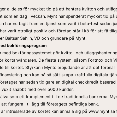
er alldeles för mycket tid på att hantera kvitton och utlägg
et som en dag i veckan. Mynt har spenderat mycket tid på a
h har nu tagit fram en tjänst som varit i beta-test sedan jun
r varit otroligt positiv och företag står i kö för att få tillg
ger Baltsar Sahlin, VD och grundare på Mynt.
med bokföringsprogram
n med bokföringssystemet gör kvitto- och utläggshanterin
ör kortanvändaren. De flesta system, såsom Fortnox och V
e till kortet. Styrkan i Mynts erbjudande är att det förenar
inansiering och kan på så sätt skapa kraftfulla digitala tjän
Företaget har sedan tidigare en digital checkkredit basera
 vuxit snabbt med över 5000 kunder.
själva som ett komplement till de traditionella bankerna. Myn
att fungera i tillägg till företagets befintliga bank.
är intresserade av kortet kan anmäla sig på
www.mynt.se
f