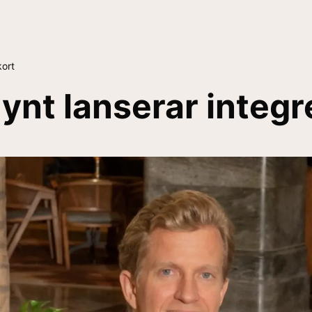
kort
nt lanserar integr