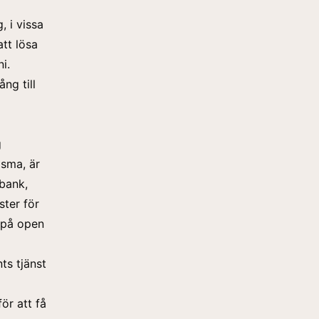
, i vissa
tt lösa
i.
ång till
g
isma, är
 bank,
ster för
d på open
ts tjänst
ör att få