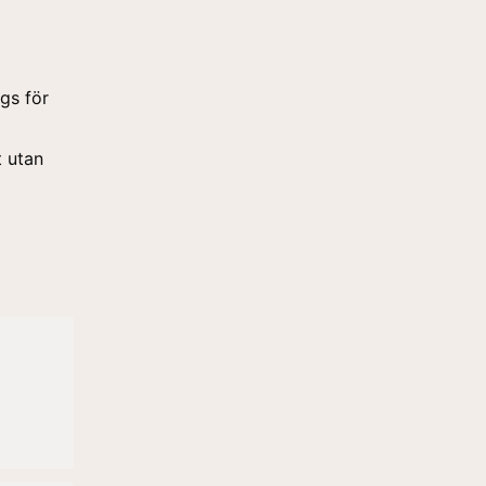
ags för
t utan