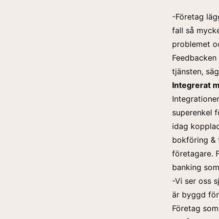
-Företag lägg
fall så myck
problemet oc
Feedbacken ha
tjänsten, sä
Integrerat 
Integratione
superenkel f
idag kopplad
bokföring & f
företagare. 
banking som
-Vi ser oss 
är byggd för 
Företag som 