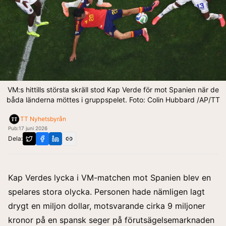
VM:s hittills största skräll stod Kap Verde för mot Spanien när de
båda länderna möttes i gruppspelet. Foto: Colin Hubbard /AP/TT
TT Nyhetsbyrån
Pub:
17 juni 2026
Dela:
Kap Verdes lycka i VM-matchen mot Spanien blev en
spelares stora olycka. Personen hade nämligen lagt
drygt en miljon dollar, motsvarande cirka 9 miljoner
kronor på en spansk seger på förutsägelsemarknaden