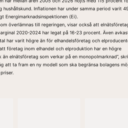
en har mellan åren 2005 och 2026 höjts med 115 procent fö
g hushållskund. Inflationen har under samma period varit 4
igt Energimarknadsinspektionen (Ei).
om överlämnas till regeringen, visar också att elnätsföret
marginal 2020-2024 har legat på 16-23 procent. Även avkas
tal har varit högre än för elhandelsföretag och elproducent
 att företag inom elhandel och elproduktion har en högre
 än elnätsföretag som verkar på en monopolmarknad”, skri
g att ta fram en ny modell som ska begränsa bolagens möj
priser.