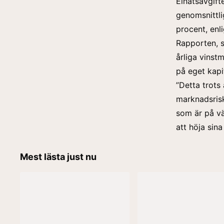
Elnätsavgift
genomsnittli
procent, enl
Rapporten, s
årliga vinst
på eget kapi
”Detta trots
marknadsrisk
som är på vä
att höja sina 
Mest lästa just nu