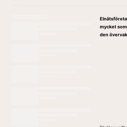
Elnätsföreta
mycket som i
den överva