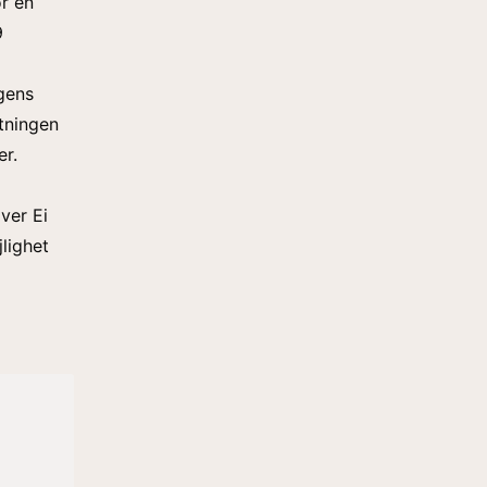
r en
9
agens
tningen
er.
ver Ei
lighet