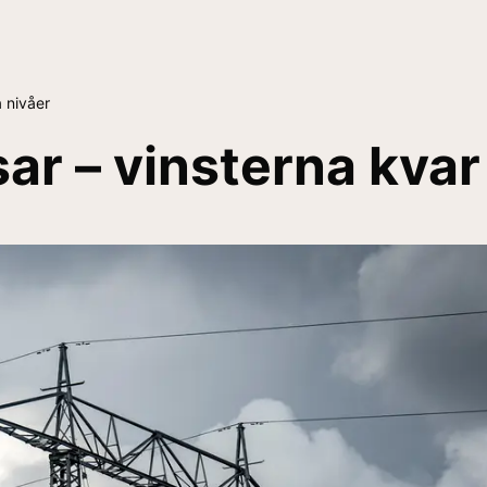
a nivåer
sar – vinsterna kva