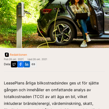
Redaktionen
Pub:
26 okt. 2021
Upd:
26 okt. 2021
Dela:
LeasePlan Sverige delar nu med sin av nyckelinsikterna f
LeasePlans årliga bilkostnadsindex ges ut för sjätte
gången och innehåller en omfattande analys av
totalkostnaden (TCO) av att äga en bil, vilket
inkluderar bränsle/energi, värdeminskning, skatt,