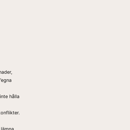
nader,
 ”egna
inte hålla
onflikter.
 lämna