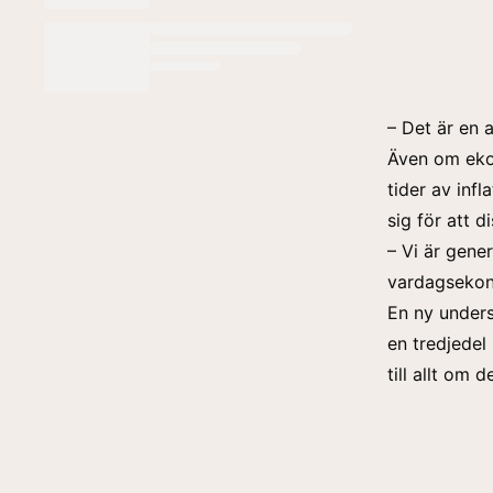
– Det är en 
Även om
ek
tider av inf
sig för att 
– Vi är gene
vardagsekon
En ny unders
en tredjedel
till allt om 