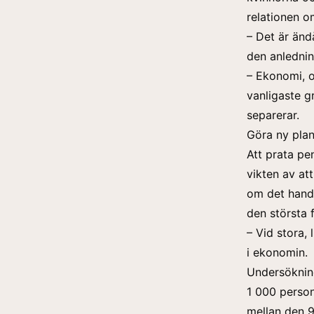
relationen o
– Det är änd
den anlednin
– Ekonomi, o
vanligaste g
separerar.
Göra ny pla
Att prata pe
vikten av at
om det handl
den största 
– Vid stora,
i ekonomin.
Undersöknin
1 000 person
mellan den 9