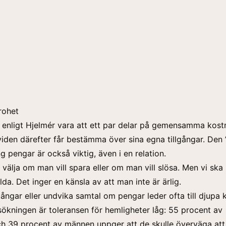
rohet
enligt Hjelmér vara att ett par delar på gemensamma kost
viden därefter får bestämma över sina egna tillgångar. Den
ng pengar är också viktig, även i en relation.
välja om man vill spara eller om man vill slösa. Men vi ska 
da. Det inger en känsla av att man inte är ärlig.
lgångar eller undvika samtal om pengar leder ofta till djupa k
sökningen är toleransen för hemligheter låg: 55 procent av
h 39 procent av männen uppger att de skulle överväga att