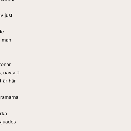
v just
de
tt man
tonar
s, oavsett
t är här
a ramarna
rka
vjuades