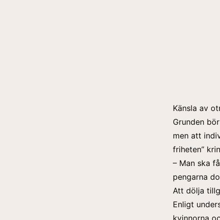
Känsla av ot
Grunden bör 
men att indi
friheten” kri
– Man ska få 
pengarna dol
Att dölja til
Enligt under
kvinnorna oc