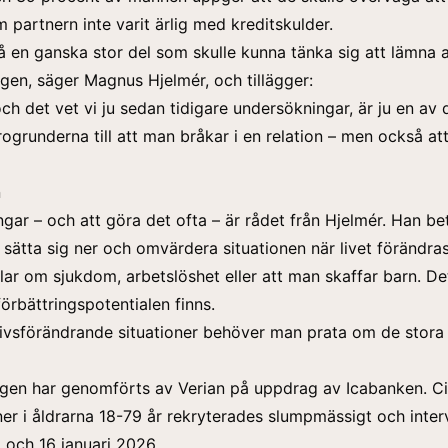
m partnern inte varit ärlig med kreditskulder.
å en ganska stor del som skulle kunna tänka sig att lämna a
gen, säger Magnus Hjelmér, och tillägger:
ch det vet vi ju sedan tidigare undersökningar, är ju en av 
rogrunderna till att man bråkar i en relation – men också a
n
ngar – och att göra det ofta – är rådet från Hjelmér. Han be
t sätta sig ner och omvärdera situationen när livet förändra
ar om sjukdom, arbetslöshet eller att man skaffar barn. De
förbättringspotentialen finns.
 livsförändrande situationer behöver man prata om de stor
gen har genomförts av Verian på uppdrag av Icabanken. Ci
er i åldrarna 18-79 år rekryterades slumpmässigt och inter
 och 16 januari 2026.