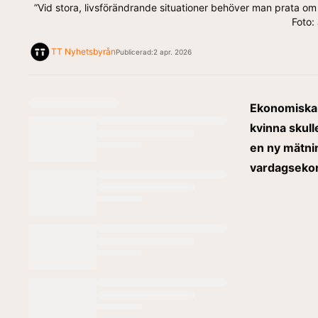
”Vid stora, livsförändrande situationer behöver man prata o
Foto:
TT Nyhetsbyrån
Publicerad:
2 apr. 2026
Ekonomiska 
kvinna skull
en ny mätnin
vardagseko