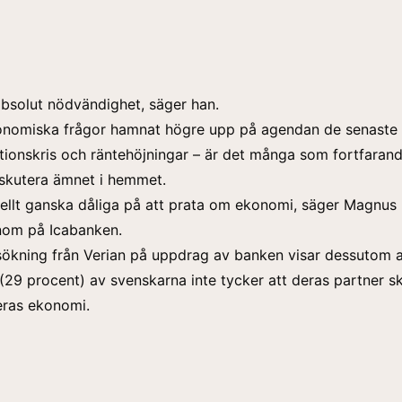
absolut nödvändighet, säger han.
onomiska frågor
hamnat högre upp på agendan de senaste å
lationskris och räntehöjningar – är det många som fortfaran
diskutera ämnet i hemmet.
rellt ganska dåliga på att prata om ekonomi, säger Magnus 
om på Icabanken.
ökning från Verian på uppdrag av banken visar dessutom a
 (29 procent) av svenskarna inte tycker att deras partner s
deras ekonomi.