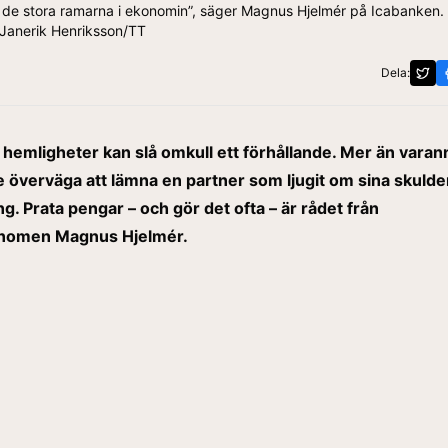
m de stora ramarna i ekonomin”, säger Magnus Hjelmér på Icabanken. 
 Janerik Henriksson/TT
Dela:
hemligheter kan slå omkull ett förhållande. Mer än varan
e överväga att lämna en partner som ljugit om sina skulder
g. Prata pengar – och gör det ofta – är rådet från
nomen Magnus Hjelmér.