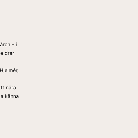
ren – i
de drar
Hjelmér,
tt nära
ka känna