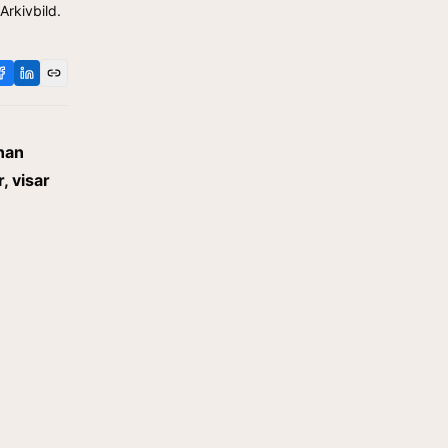
Arkivbild.
nan
, visar