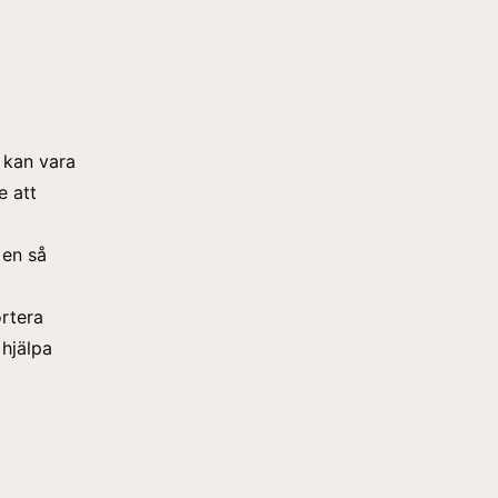
t kan vara
e att
 en så
ortera
 hjälpa