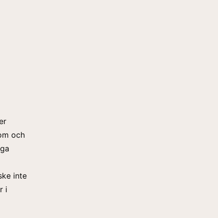
er
nom och
iga
ke inte
r i
g