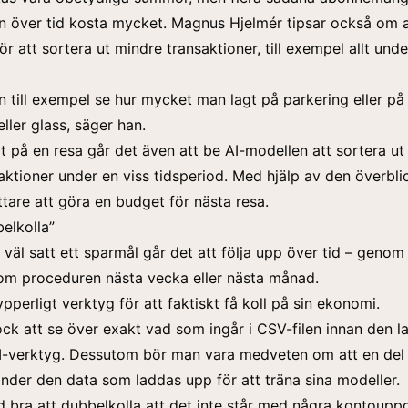
n över tid kosta mycket. Magnus Hjelmér tipsar också om a
r att sortera ut mindre transaktioner, till exempel allt und
 till exempel se hur mycket man lagt på parkering eller på
ller glass, säger han.
t på en resa går det även att be AI-modellen att sortera ut 
aktioner under en viss tidsperiod. Med hjälp av den överbli
ttare att göra en budget för nästa resa.
belkolla”
väl satt ett sparmål går det att följa upp över tid – genom 
om proceduren nästa vecka eller nästa månad.
ypperligt verktyg för att faktiskt få koll på sin ekonomi.
ock att se över exakt vad som ingår i CSV-filen innan den l
 AI-verktyg. Dessutom bör man vara medveten om att en del 
nder den data som laddas upp för att träna sina modeller.
tid bra att dubbelkolla att det inte står med några kontouppg