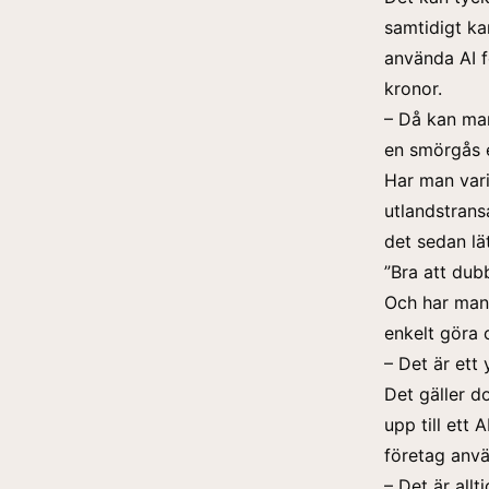
samtidigt ka
använda AI fö
kronor.
– Då kan man
en smörgås e
Har man vari
utlandstrans
det sedan lä
”Bra att dub
Och har man 
enkelt göra 
– Det är ett 
Det gäller d
upp till ett
företag anvä
– Det är all