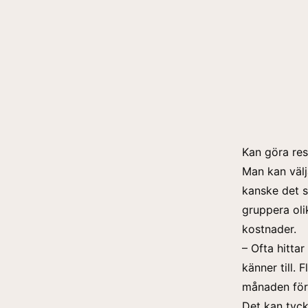
Kan göra re
Man kan välj
kanske det 
gruppera olik
kostnader.
– Ofta hitt
känner till. 
månaden för
Det kan tyc