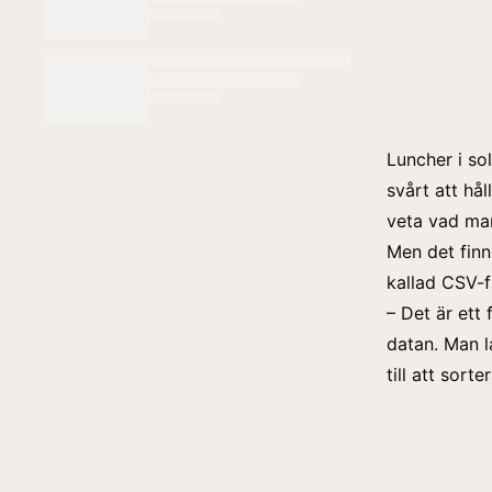
Luncher i so
svårt att hå
veta vad man
Men det finn
kallad CSV-f
– Det är ett
datan. Man l
till att sort