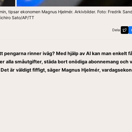
omin, tipsar ekonomen Magnus Hjelmér. Arkivbilder. Foto: Fredrik Sa
ichiro Sato/AP/TT
Dela:
t pengarna rinner iväg? Med hjälp av AI kan man enkelt f
ver alla småutgifter, städa bort onödiga abonnemang och 
Det är väldigt fiffigt, säger Magnus Hjelmér, vardagseko