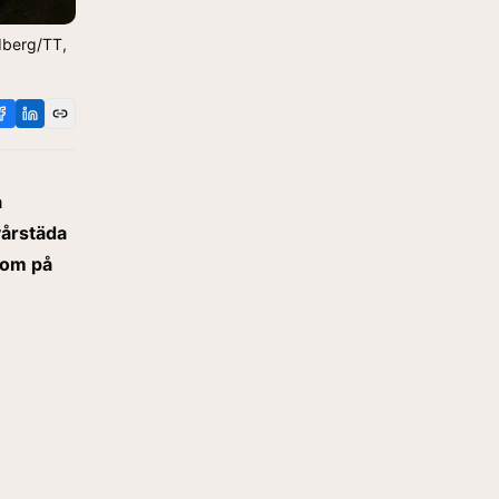
ndberg/TT,
å
vårstäda
nom på