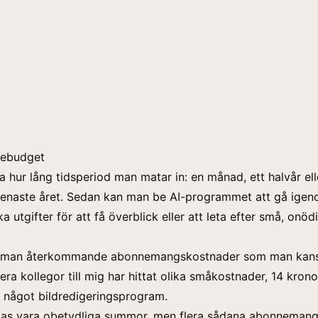
sebudget
a hur lång tidsperiod man matar in: en månad, ett halvår ell
senaste året. Sedan kan man be AI-programmet att gå ige
a utgifter för att få överblick eller att leta efter små, onöd
ar man återkommande abonnemangskostnader som man kans
Flera kollegor till mig har hittat olika småkostnader, 14 krono
 något bildredigeringsprogram.
kas vara obetydliga summor, men flera sådana abonneman