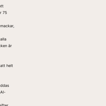
tt
er 75
 mackar,
alla
cken är
att helt
addas
AI-
ifter