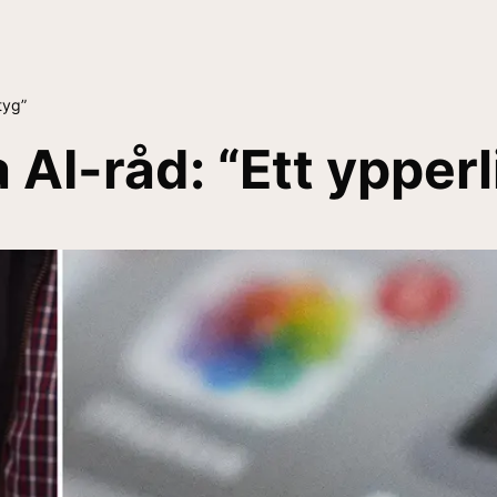
tyg”
I-råd: “Ett ypperl