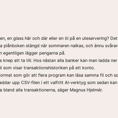
len, en glass här och där eller en öl på en uteservering? De
lla plånboken stängd när sommaren nalkas, och ännu svårar
 egentligen lägger pengarna på.
s knep att ta till. Hos nästan alla banker kan man ladda ner
il som visar transaktionshistoriken på ett konto.
 format som gör att flera program kan läsa samma fil och s
addar upp CSV-filen i ett valfritt AI-verktyg som sedan kan
era bland alla transaktionerna, säger Magnus Hjelmér.