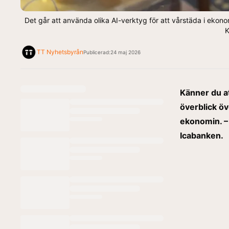
Det går att använda olika AI-verktyg för att vårstäda i ekon
K
TT Nyhetsbyrån
Publicerad:
24 maj 2026
Känner du at
överblick ö
ekonomin. – 
Icabanken.