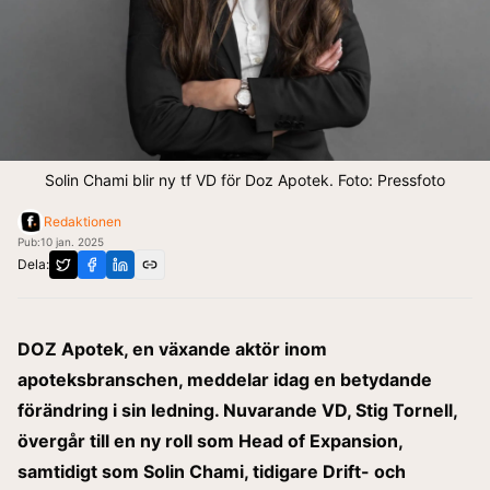
Solin Chami blir ny tf VD för Doz Apotek. Foto: Pressfoto
Redaktionen
Pub:
10 jan. 2025
Dela:
DOZ Apotek, en växande aktör inom
apoteksbranschen, meddelar idag en betydande
förändring i sin ledning. Nuvarande VD, Stig Tornell,
övergår till en ny roll som Head of Expansion,
samtidigt som Solin Chami, tidigare Drift- och