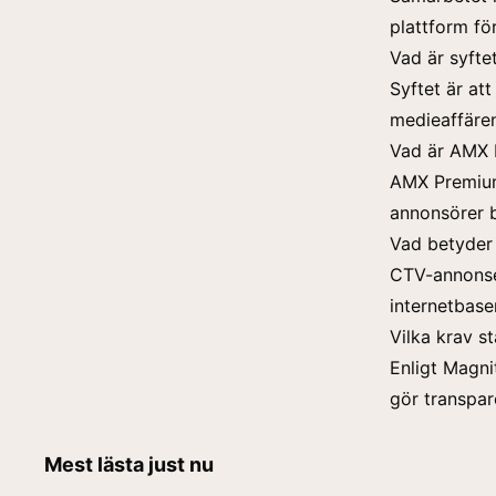
plattform f
Vad är syft
Syftet är att
medieaffären
Vad är AMX 
AMX Premium
annonsörer b
Vad betyder
CTV-annonser
internetbase
Vilka krav s
Enligt Magnit
gör transpare
Mest lästa just nu