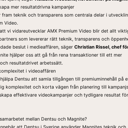
skapa mer resultatdrivna kampanjer
r fram teknik och transparens som centrala delar i utveckli
m Video.
 att vi vidareutvecklar AMX Premium Video blir det allt vikti
artners som levererar rätt teknik, transparens och öppenhe
ndade beslut i medieaffären, säger
Christian Rissel, chef f
nite hjälper oss att gå från rena transaktioner till ett mer
ch resultatdrivet arbetssätt.
omplexitet i videoaffären
jälpa Dentsu att samla tillgången till premiuminnehåll på et
g komplexitet och korta vägen från planering till kampanjs
 skapa effektivare videokampanjer och tydligare resultat fö
 samarbetet mellan Dentsu och Magnite?
nnebär att Dentsu i Sverige använder Magnites teknik och