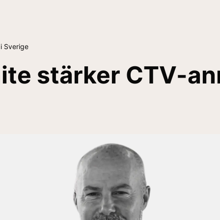
i Sverige
te stärker CTV-an