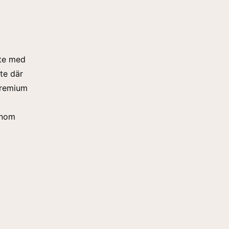
ete med
te där
Premium
inom