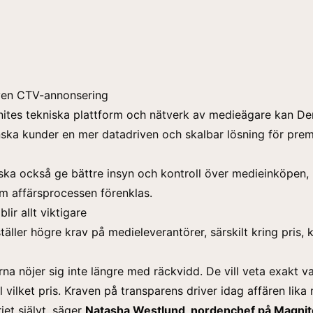
ven CTV-annonsering
tes tekniska plattform och nätverk av medieägare kan De
ska kunder en mer datadriven och skalbar lösning för pre
ka också ge bättre insyn och kontroll över medieinköpen,
m affärsprocessen förenklas.
lir allt viktigare
äller högre krav på medieleverantörer, särskilt kring pris, k
na nöjer sig inte längre med räckvidd. De vill veta exakt v
l vilket pris. Kraven på transparens driver idag affären lik
iet självt, säger
Natasha Westlund, nordenchef på Magnit