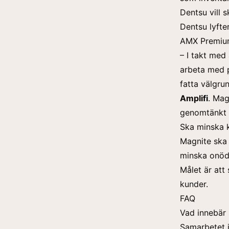
Dentsu vill 
Dentsu lyfte
AMX Premiu
– I takt med
arbeta med p
fatta välgru
Amplifi
. Mag
genomtänkt o
Ska minska k
Magnite ska h
minska onödi
Målet är att
kunder.
FAQ
Vad innebär
Samarbetet i