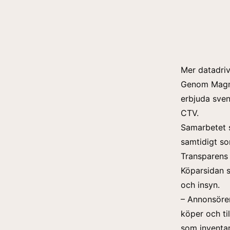
Mer datadri
Genom Magni
erbjuda sven
CTV.
Samarbetet s
samtidigt so
Transparens b
Köparsidan st
och insyn.
– Annonsörer
köper och til
som inventar