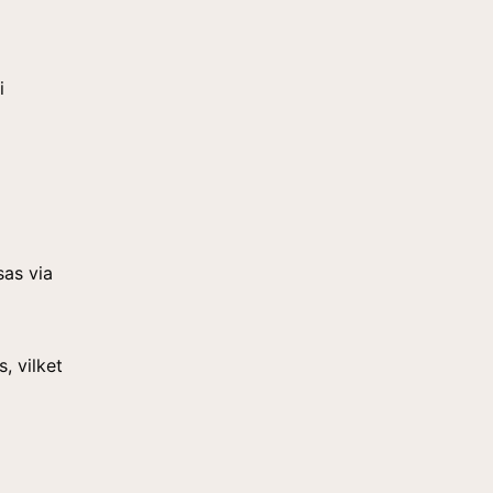
i
sas via
, vilket