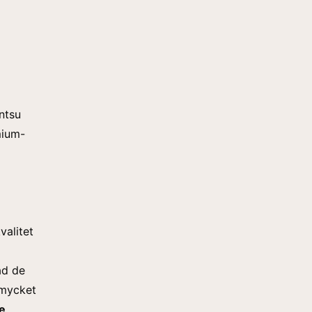
ntsu
mium-
valitet
ad de
a mycket
e
.