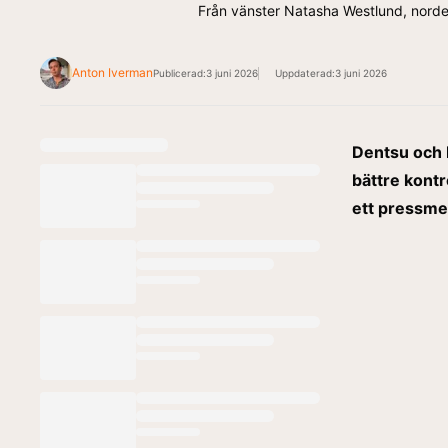
Från vänster Natasha Westlund, norden
Anton Iverman
Publicerad:
3 juni 2026
Uppdaterad:
3 juni 2026
Dentsu och M
bättre kontr
ett pressm