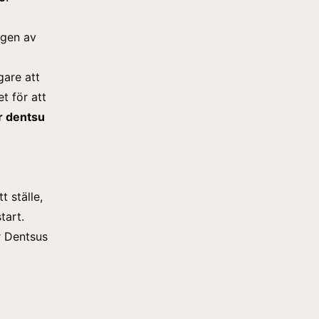
ngen av
gare att
t för att
ör dentsu
t ställe,
tart.
r Dentsus