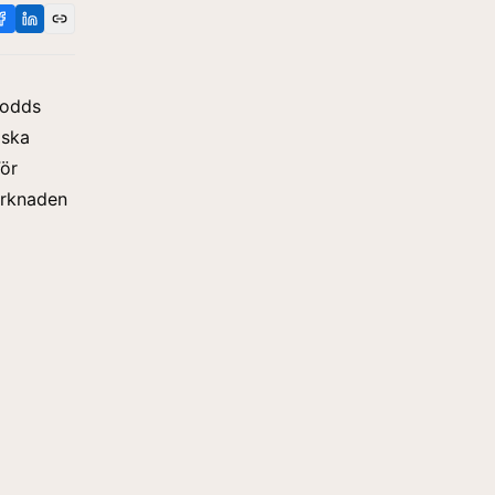
 odds
iska
För
marknaden