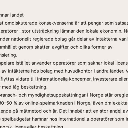
mnar landet
st omdiskuterade konsekvenserna är att pengar som satsa
eratörer i stor utsträckning lämnar den lokala ekonomin. N
nder nationellt reglerade bolag går delar av intäkterna vanl
 samhället genom skatter, avgifter och olika former av
nsiering.
elare istället använder operatörer som saknar lokal licen
l av intäkterna hos bolag med huvudkontor i andra länder. 
flyttas vidare till internationella koncerner, investerare eller
er med låg beskattning.
 bransch- och myndighetsuppskattningar i Norge står oregle
 30–50 % av
online-spelmarknaden i Norge
, även om exakta 
oende på mätmetod och år. Det innebär att en stor andel av
spelbudgetar hamnar hos internationella operatörer som i
norsk licens eller beskattning.