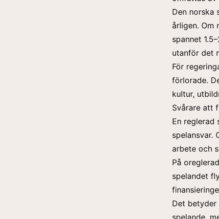
Den norska s
årligen.
Om m
spannet 1.5–
utanför det 
För regering
förlorade. D
kultur, utbi
Svårare att 
En reglerad
spelansvar. 
arbete och 
På oreglerad
spelandet fly
finansiering
Det betyder 
spelande, me