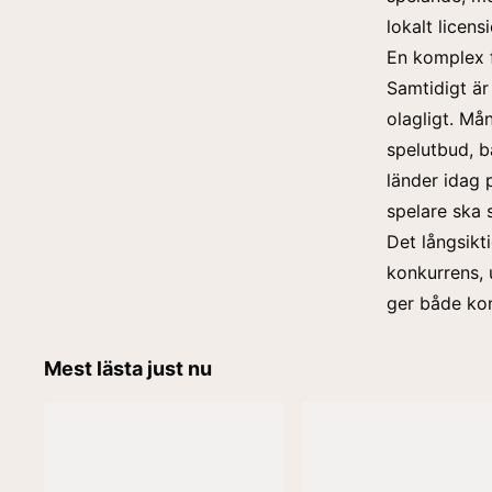
lokalt licens
En komplex 
Samtidigt är
olagligt. Må
spelutbud, b
länder idag p
spelare ska 
Det långsikti
konkurrens, 
ger både ko
Mest lästa just nu