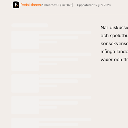
Redaktionen
Publicerad:
15 juni 2026
Uppdaterad:
17 juni 2026
När diskuss
och spelutb
konsekvenser
många länder
växer och fl