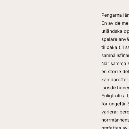
Pengarna lä
En av de me
utländska op
spelare anvä
tillbaka till
samhällsfina
När samma sp
en större de
kan därefter 
jurisdiktion
Enligt olika
för ungefär
varierar ber
norrmännens 
omfattas av 