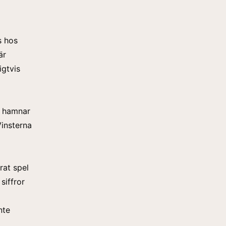
s hos
är
igtvis
s hamnar
Vinsterna
rat spel
siffror
nte