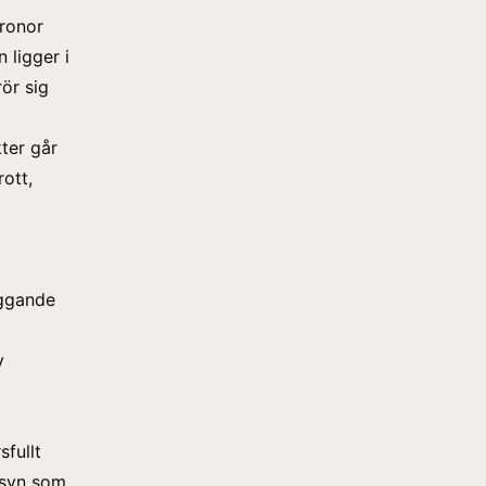
kronor
 ligger i
ör sig
kter går
ott,
yggande
v
sfullt
lsyn som