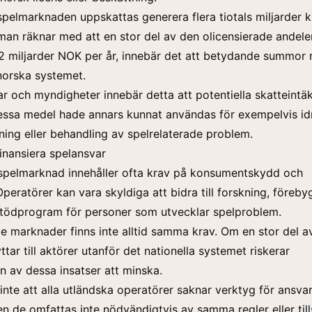
pelmarknaden uppskattas generera flera tiotals miljarder 
an räknar med att en stor del av den olicensierade andelen
2 miljarder NOK per år,
innebär det att betydande summor r
norska systemet.
ar och myndigheter innebär detta att potentiella skatteintä
essa medel hade annars kunnat användas för exempelvis idr
ldning eller behandling av spelrelaterade problem.
finansiera spelansvar
 spelmarknad innehåller ofta krav på konsumentskydd och
Operatörer kan vara skyldiga att bidra till forskning, föreb
stödprogram för personer som utvecklar spelproblem.
e marknader finns inte alltid samma krav. Om en stor del a
ttar till aktörer utanför det nationella systemet riskerar
en av dessa insatser att minska.
inte att alla utländska operatörer saknar verktyg för ansvar
n de omfattas inte nödvändigtvis av samma regler eller til