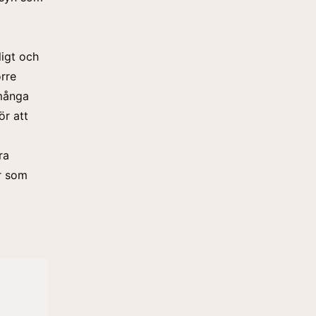
ligt och
örre
 många
ör att
ra
r som