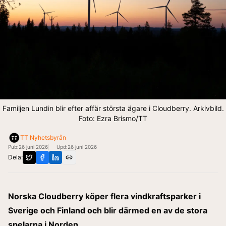
Familjen Lundin blir efter affär största ägare i Cloudberry. Arkivbild.
Foto: Ezra Brismo/TT
TT Nyhetsbyrån
Pub:
26 juni 2026
Upd:
26 juni 2026
Dela:
Norska Cloudberry köper flera vindkraftsparker i
Sverige och Finland och blir därmed en av de stora
spelarna i Norden.