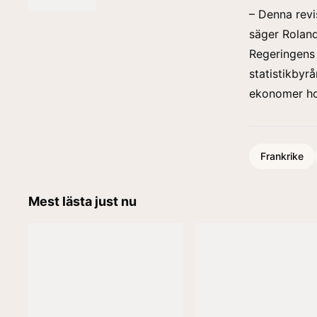
– Denna revi
säger Roland 
Regeringens 
statistikbyr
ekonomer hos
Frankrike
Mest lästa just nu