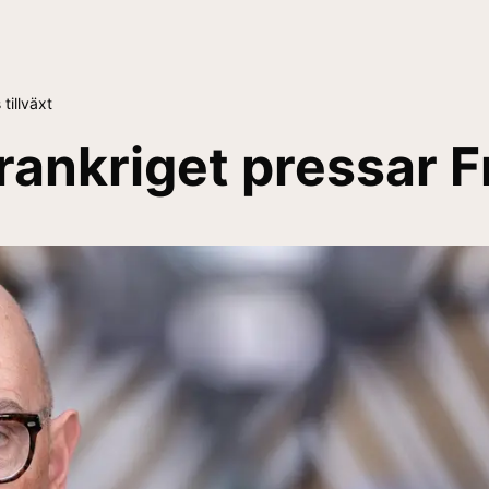
tillväxt
rankriget pressar Fr