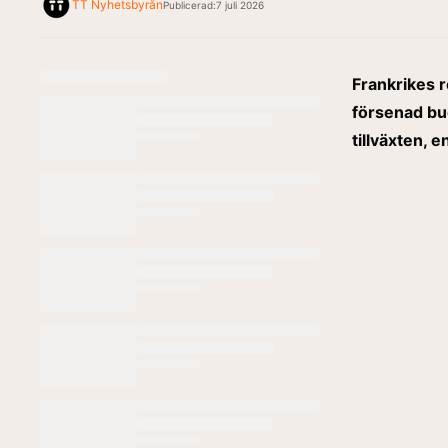
TT Nyhetsbyrån
Publicerad:
7 juli 2026
Frankrikes r
försenad bu
tillväxten, 