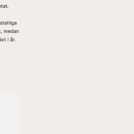
tat,
statliga
nt, medan
t i år.