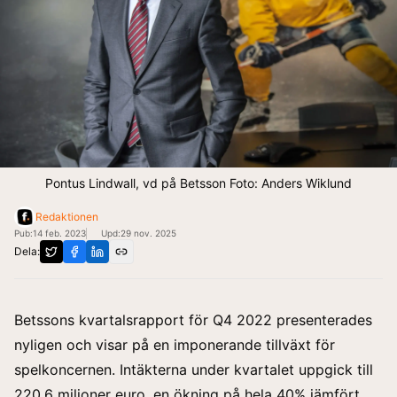
Pontus Lindwall, vd på Betsson Foto: Anders Wiklund
Redaktionen
Pub:
14 feb. 2023
Upd:
29 nov. 2025
Dela:
Betssons kvartalsrapport för Q4 2022 presenterades
nyligen och visar på en imponerande tillväxt för
spelkoncernen. Intäkterna under kvartalet uppgick till
220,6 miljoner euro, en ökning på hela 40% jämfört