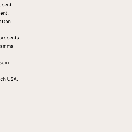
ocent.
ent.
ätten
 procents
 samma
 som
och USA.