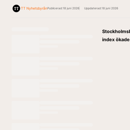
TT Nyhetsbyrån
Publicerad:
18 juni 2026
Uppdaterad:
18 juni 2026
Stockholmsb
index ökade