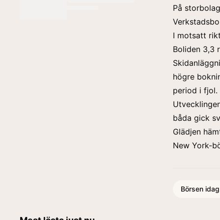
På storbolag
Verkstadsbo
I motsatt ri
Boliden 3,3 
Skidanläggni
högre bokni
period i fjol
Utvecklingen
båda gick sv
Glädjen hämt
New York-bö
Börsen idag