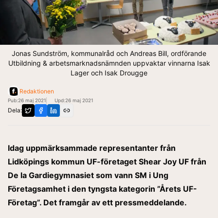
Jonas Sundström, kommunalråd och Andreas Bill, ordförande
Utbildning & arbetsmarknadsnämnden uppvaktar vinnarna Isak
Lager och Isak Drougge
Redaktionen
Pub:
26 maj 2021
Upd:
26 maj 2021
Dela:
Idag uppmärksammade representanter från
Lidköpings kommun UF-företaget Shear Joy UF från
De la Gardiegymnasiet som vann SM i Ung
Företagsamhet i den tyngsta kategorin ”Årets UF-
Företag”. Det framgår av ett pressmeddelande.