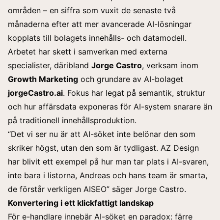
områden – en siffra som vuxit de senaste två
månaderna efter att mer avancerade AI-lösningar
kopplats till bolagets innehålls- och datamodell.
Arbetet har skett i samverkan med externa
specialister, däribland
Jorge Castro
, verksam inom
Growth Marketing
och grundare av AI-bolaget
jorgeCastro.ai
. Fokus har legat på semantik, struktur
och hur affärsdata exponeras för AI-system snarare än
på traditionell innehållsproduktion.
“Det vi ser nu är att AI-söket inte belönar den som
skriker högst, utan den som är tydligast. AZ Design
har blivit ett exempel på hur man tar plats i AI-svaren,
inte bara i listorna, Andreas och hans team är smarta,
de förstår verkligen AISEO” säger Jorge Castro.
Konvertering i ett klickfattigt landskap
För e-handlare innebär AI-söket en paradox: färre