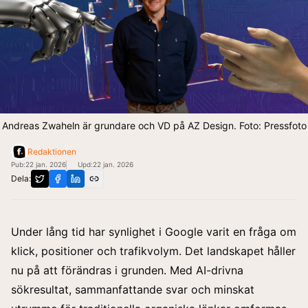
Andreas Zwaheln är grundare och VD på AZ Design. Foto: Pressfoto
Redaktionen
Pub:
22 jan. 2026
Upd:
22 jan. 2026
Dela:
Under lång tid har synlighet i Google varit en fråga om
klick, positioner och trafikvolym. Det landskapet håller
nu på att förändras i grunden. Med AI-drivna
sökresultat, sammanfattande svar och minskat