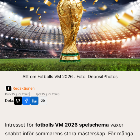
Allt om Fotbolls VM 2026 . Foto: DepositPhotos
Redaktionen
Pub:
15 juni 2026
Upd:
15 juni 2026
Dela:
Intresset för
fotbolls VM 2026 spelschema
växer
snabbt inför sommarens stora mästerskap. För många