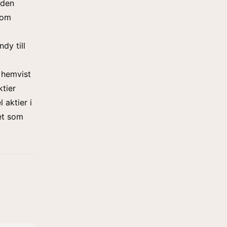
 den
nom
dy till
 hemvist
tier
 aktier i
tet som