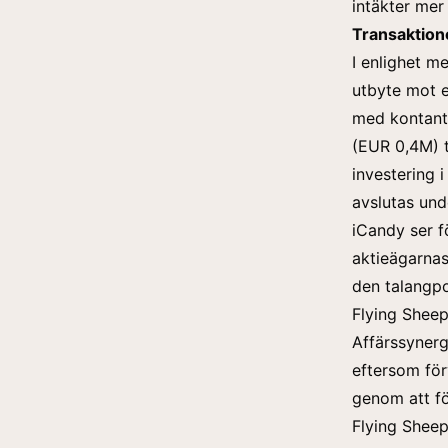
intäkter mer
Transaktion
I enlighet m
utbyte mot e
med kontant
(EUR 0,4M) t
investering 
avslutas und
iCandy ser f
aktieägarnas
den talangp
Flying Sheep
Affärssynerg
eftersom för
genom att fö
Flying Sheep