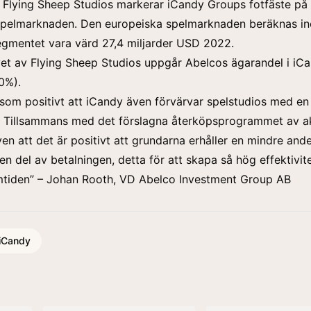
 Flying Sheep Studios markerar iCandy Groups fotfäste på
spelmarknaden. Den europeiska spelmarknaden beräknas i
egmentet vara värd 27,4 miljarder USD 2022.
vet av Flying Sheep Studios uppgår Abelcos ägarandel i iCan
0%).
t som positivt att iCandy även förvärvar spelstudios med en
. Tillsammans med det förslagna återköpsprogrammet av ak
en att det är positivt att grundarna erhåller en mindre andel
n del av betalningen, detta för att skapa så hög effektivi
amtiden” – Johan Rooth, VD Abelco Investment Group AB
iCandy