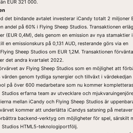
 än EUR 321 000.
en
ed det bindande avtalet investerar iCandy totalt 2 miljoner 
n andel på 60% i Flying Sheep Studios. Transaktionen erlä
er (EUR 0,4M), dels genom en emission av nya stamaktier 
ill en emissionskurs på 0,131 AUD, resterande görs via en
i Flying Sheep Studios om EUR 1,2M. Transaktionen förvänt
er det andra kvartalet 2022.
örvärvet av Flying Sheep Studios som en möjlighet att förb
 värden genom tydliga synergier och tillväxt i värdekedjan
ool på över 600 medarbetare som nu kommer komplettera
 Studios erfarna team av utvecklare och mjukvaruingenjöre
ierna mellan iCandy och Flying Sheep Studios är uppenbar
värvet kommer att underlätta iCandys satsning på metaver
rbättra backend-verktyg om möjligheter för spel, särskilt
 Studios HTML5-teknologiportfölj.