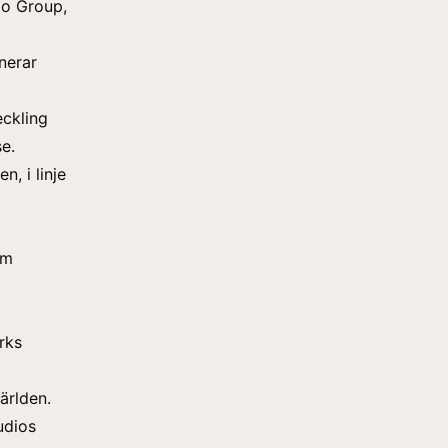
go Group,
nerar
ckling
se.
, i linje
om
rks
ärlden.
udios