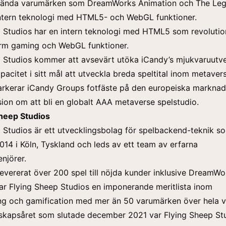
älkända varumärken som DreamWorks Animation och The Le
intern teknologi med HTML5- och WebGL funktioner.
 Studios har en intern teknologi med HTML5 som revolutio
orm gaming och WebGL funktioner.
 Studios kommer att avsevärt utöka iCandy’s mjukvaruutve
pacitet i sitt mål att utveckla breda speltital inom metaver
rkerar iCandy Groups fotfäste på den europeiska marknaden
ion om att bli en globalt AAA metaverse spelstudio.
heep Studios
 Studios är ett utvecklingsbolag för spelbackend-teknik s
14 i Köln, Tyskland och leds av ett team av erfarna
njörer.
 levererat över 200 spel till nöjda kunder inklusive DreamWo
ar Flying Sheep Studios en imponerande meritlista inom
ng och gamification med mer än 50 varumärken över hela v
skapsåret som slutade december 2021 var Flying Sheep St