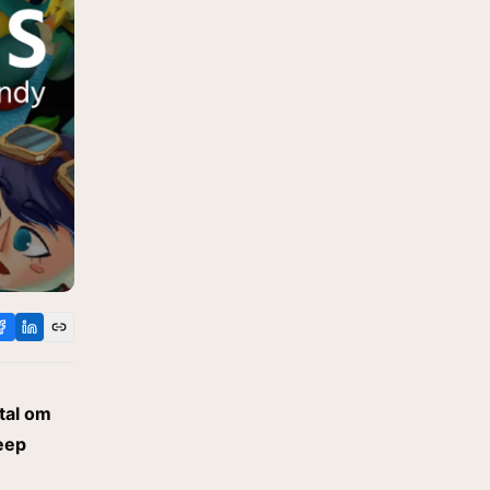
vtal om
heep