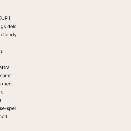
EUR i
ggs dels
i iCandy
as
ättra
 samt
s med
r.
a
se-spel
 med