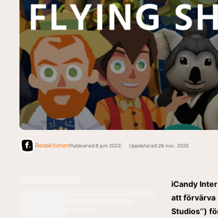
Redaktionen
Publicerad:
8 juni 2022
Uppdaterad:
26 nov. 2025
iCandy Inter
att förvärva
Studios’’) f