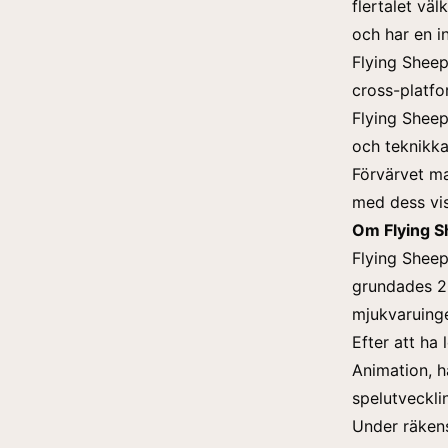
flertalet v
och har en 
Flying Sheep
cross-platf
Flying Sheep
och teknikka
Förvärvet ma
med dess vis
Om Flying S
Flying Sheep
grundades 20
mjukvaruinge
Efter att ha
Animation, h
spelutveckli
Under räken