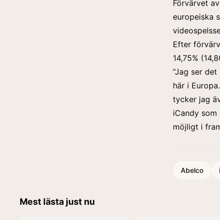
Förvärvet av
europeiska 
videospelss
Efter förvär
14,75% (14,8
’’Jag ser de
här i Europa
tycker jag äv
iCandy som e
möjligt i fr
Abelco
Mest lästa just nu