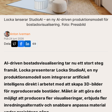
Locka lanserar StudioAI – en ny AI-driven produktionsmodell för
bostadsvisualisering. Foto: Pressbild
Anton Iverman
Pub:
24 juni 2026
Dela:
AI-driven bostadsvisualisering tar nu ett stort steg
framåt. Locka presenterar Locka StudioAI, en ny
produktionsmodell som integrerar artificiell
intelligens direkt i arbetet med att skapa 3D-bilder
för nyproducerade bostäder. Målet är att göra det
möjligt att producera fler visualiseringar, erbjuda fler
inredningsalternativ och snabbare anpassa material
under projektens gång.